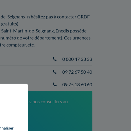
n-de-Seignanx, n'hésitez pas à contacter GRDF
 gratuits).
e à Saint-Martin-de-Seignanx, Enedis possède
le numéro de votre département). Ces urgences
tre compteur, etc.
0 800 47 33 33
09 72 67 50 40
09 75 18 60 60
nanx, contactez nos conseillers au
52
xé)
nnaliser