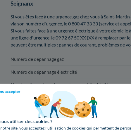
Seignanx
Si vous êtes face à une urgence gaz chez vous à Saint-Marti
via son numéro d'urgence, le 0 800 47 33 33 (service et appel
Si vous faites face à une urgence électrique à votre domicil
une ligne d'urgence, le 09 72 67 50 XX (XX à remplacer par 
peuvent être multiples : pannes de courant, problèmes de vo
Numéro de dépannage gaz
Numéro de dépannage électricité
Numéro d’ouverture de compteur gaz / électricité
ns accepter
Pour une mise en service à Saint-Martin-de-Seig
09 78 46 70 
us utiliser des cookies ?
(appel non surta
 notre site, vous acceptez l’utilisation de cookies qui permettent de perso