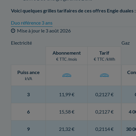
Voici quelques grilles tarifaires de ces offres Engie duales :
Duo référence 3 ans
Mise à jour le
3 août 2026
Electricité
Gaz
Abonnement
Tarif
€ TTC /mois
€ TTC /kWh
Puiss
ance
Con
kVA
3
11,99 €
0,2127 €
6
15,58 €
0,2127 €
4 0
9
21,32 €
0,2114 €
30 0