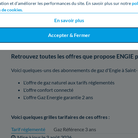
ation et d’améliorer les performances du site. En savoir plus sur notre
pol
2. Offres de l'entreprise Engie, laquel
n de cookies.
En savoir plus
En tant que fournisseur important, Engie dispose de multiples
Accepter & Fermer
comparatif de celles-ci pour vous aider à en choisir une.
Retrouvez toutes les offres que propose ENGIE p
Voici quelques-uns des abonnements de gaz d'Engie à Saint
L'offre de gaz naturel aux tarifs réglementés
L'offre confort connecté
L'offre Gaz Energie garantie 2 ans
Voici quelques grilles tarifaires de ces offres :
Tarif réglementé
Gaz Référence 3 ans
Mise à jour le
3 août 2026