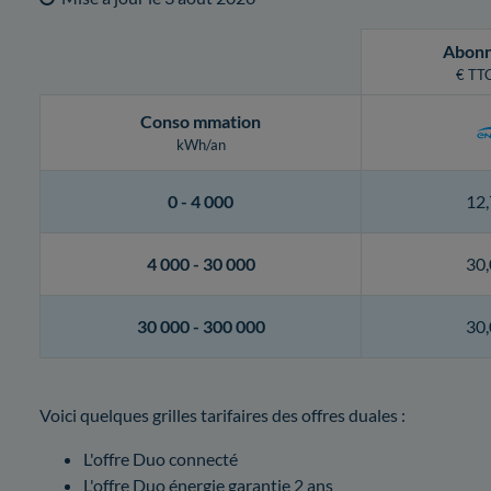
Abon
€ TTC
Conso
mmation
kWh/an
0 -
4 000
12,
4 000 -
30 000
30,
30 000 -
300 000
30,
Voici quelques grilles tarifaires des offres duales :
L'offre Duo connecté
L'offre Duo énergie garantie 2 ans