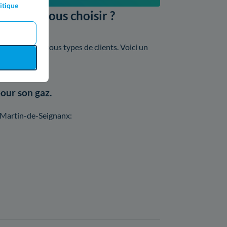
itique
le devez-vous choisir ?
 offres pour tous types de clients. Voici un
our son gaz.
-Martin-de-Seignanx: