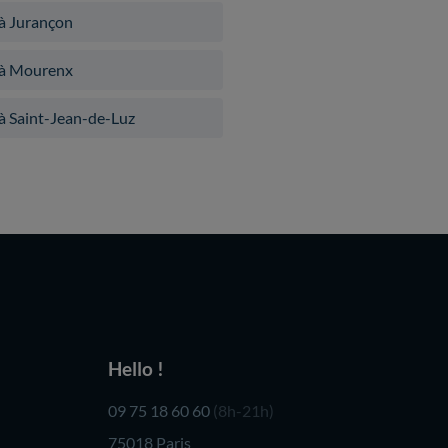
 à Jurançon
 à Mourenx
à Saint-Jean-de-Luz
Hello !
09 75 18 60 60
(8h-21h)
75018 Paris