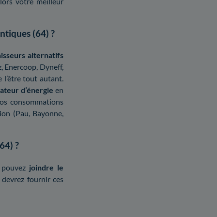
lors votre meilleur
ntiques (64) ?
isseurs alternatifs
, Enercoop, Dyneff,
 l’être tout autant.
ateur d’énergie
en
vos consommations
tion (Pau, Bayonne,
64) ?
s pouvez
joindre le
 devrez fournir ces