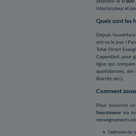
attendre le
0 800
interlocuteur et p
Quels sont les 
Depuis l’ouvertur
ont vu le jour ! P
Total Direct Energi
Cependant, pour ga
ligne qui compare
quotidiennes, des 
Biarritz, etc.).
Comment souscri
Pour souscrire un
fournisseur
via so
renseignements obl
l’adresse du 