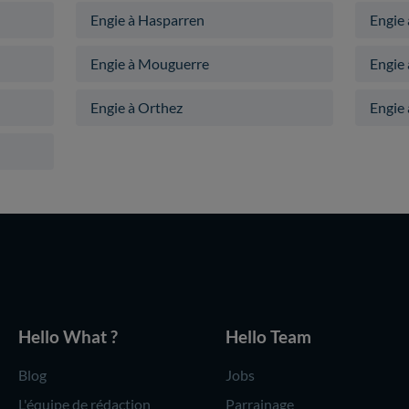
Engie à Hasparren
Engie
Engie à Mouguerre
Engie
Engie à Orthez
Engie 
Hello What ?
Hello Team
Blog
Jobs
L'équipe de rédaction
Parrainage