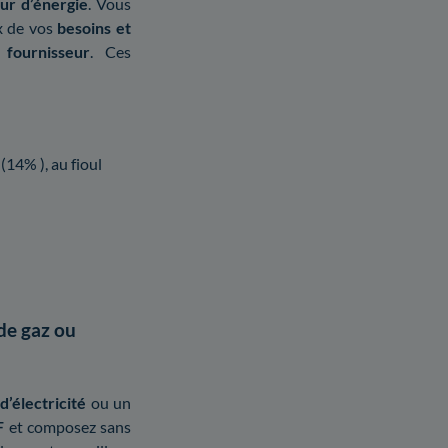
ur d’énergie
. Vous
ux de vos
besoins et
 fournisseur
. Ces
 (14% ), au fioul
de gaz ou
d’électricité
ou un
F
et composez sans