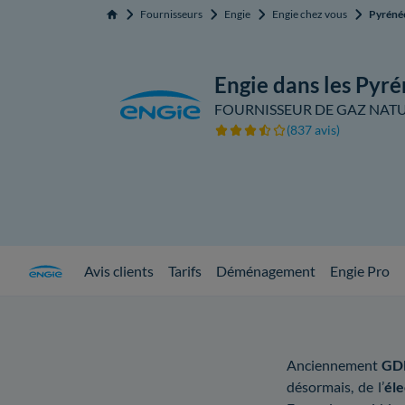
Fournisseurs
Engie
Engie chez vous
Pyréné
Accueil
Engie dans les Pyr
FOURNISSEUR DE GAZ NATUR
(837 avis)
Avis clients
Tarifs
Déménagement
Engie Pro
Anciennement
GD
désormais, de l’
éle