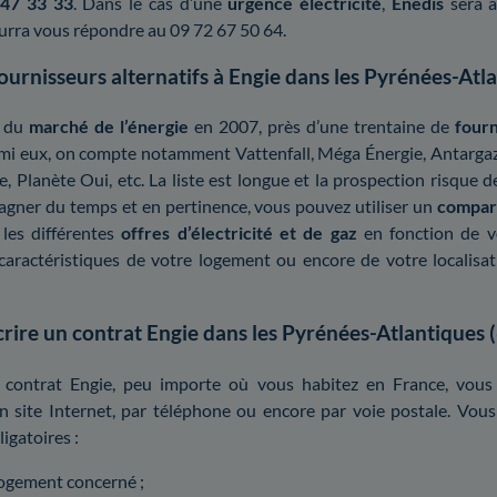
 47 33 33
. Dans le cas d’une
urgence électricité
,
Enedis
sera a
ourra vous répondre au 09 72 67 50 64.
fournisseurs alternatifs à Engie dans les Pyrénées-Atla
e du
marché de l’énergie
en 2007, près d’une trentaine de
fourn
armi eux, on compte notamment Vattenfall, Méga Énergie, Antargaz
e, Planète Oui, etc. La liste est longue et la prospection risque de
gner du temps et en pertinence, vous pouvez utiliser un
compar
 les différentes
offres d’électricité et de gaz
en fonction de 
caractéristiques de votre logement ou encore de votre localisa
re un contrat Engie dans les Pyrénées-Atlantiques (
 contrat Engie, peu importe où vous habitez en France, vou
n site Internet, par téléphone ou encore par voie postale. Vous
igatoires :
logement concerné ;