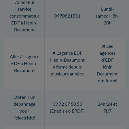
Joindre le
service
Lundi-
consommateur
0970821551
samedi : 8h-
EDF à Hénin-
20h
Beaumont
❌ Les
❌ L'agence EDF
agences
Aller à l'agence
Hénin-Beaumont
d'EDF
EDF à Hénin-
a fermé depuis
Hénin-
Beaumont
plusieurs années
Beaumont
ont fermé
Obtenir un
dépannage
09 72 67 50 59
24h/24 et
pour
(Enedis ex-ERDF)
7j/7
l'électricité