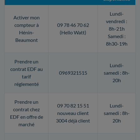
Lundi-
Activer mon
vendredi :
compteur à
09 78 46 70 62
8h-21h
Hénin-
(Hello Watt)
Samedi :
Beaumont
8h30-19h
Prendre un
Lundi-
contrat EDF au
0969321515
samedi : 8h-
tarif
20h
réglementé
Prendre un
09 70 82 15 51
Lundi-
contrat chez
nouveau client
samedi : 8h-
EDF en offre de
3004 déjà client
20h
marché