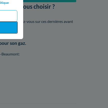
itique
le devez-vous choisir ?
 varié. Renseignez-vous sur ces dernières avant
pour son gaz.
in-Beaumont: