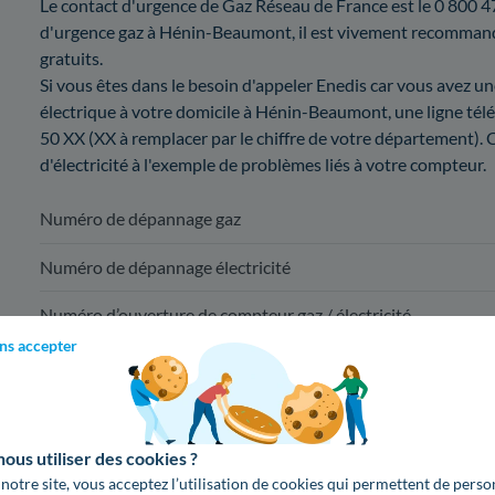
Le contact d'urgence de Gaz Réseau de France est le 0 800 47 
d'urgence gaz à Hénin-Beaumont, il est vivement recommandé 
gratuits.
Si vous êtes dans le besoin d'appeler Enedis car vous avez u
électrique à votre domicile à Hénin-Beaumont, une ligne télé
50 XX (XX à remplacer par le chiffre de votre département).
d'électricité à l'exemple de problèmes liés à votre compteur.
Numéro de dépannage gaz
Numéro de dépannage électricité
Numéro d’ouverture de compteur gaz / électricité
ns accepter
Pour une mise en service à Hénin-Beaumont,
09 78 46 70 
us utiliser des cookies ?
(appel non surta
 notre site, vous acceptez l’utilisation de cookies qui permettent de perso