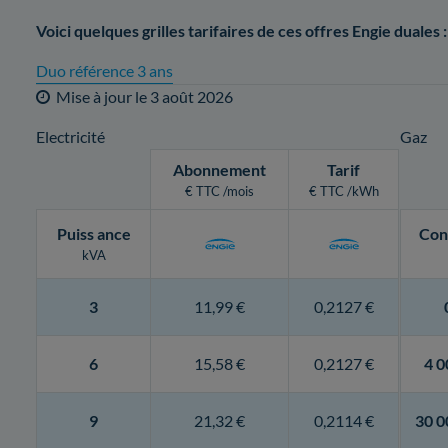
Voici quelques grilles tarifaires de ces offres Engie duales :
Duo référence 3 ans
Mise à jour le
3 août 2026
Electricité
Gaz
Abonnement
Tarif
€ TTC /mois
€ TTC /kWh
Puiss
ance
Con
kVA
3
11,99 €
0,2127 €
6
15,58 €
0,2127 €
4 0
9
21,32 €
0,2114 €
30 0