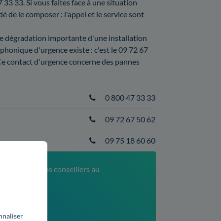
33 33. Si vous faites face à une situation
de le composer : l'appel et le service sont
ne dégradation importante d'une installation
phonique d'urgence existe : c'est le 09 72 67
 Ce contact d'urgence concerne des pannes
0 800 47 33 33
09 72 67 50 62
09 75 18 60 60
 contactez nos conseillers au
52
xé)
nnaliser