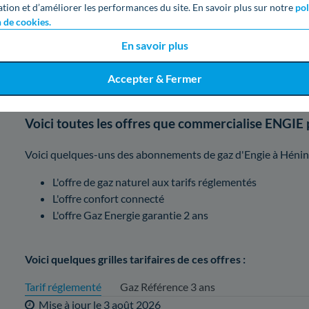
ation et d’améliorer les performances du site. En savoir plus sur notre
pol
2. Offres de l'entreprise Engie, laquel
n de cookies.
En savoir plus
Le catalogue d'offres d'électricité et de gaz d'Engie est très
de prendre votre décision.
Accepter & Fermer
Voici toutes les offres que commercialise ENGIE 
Voici quelques-uns des abonnements de gaz d'Engie à Hén
L'offre de gaz naturel aux tarifs réglementés
L'offre confort connecté
L'offre Gaz Energie garantie 2 ans
Voici quelques grilles tarifaires de ces offres :
Tarif réglementé
Gaz Référence 3 ans
Mise à jour le
3 août 2026