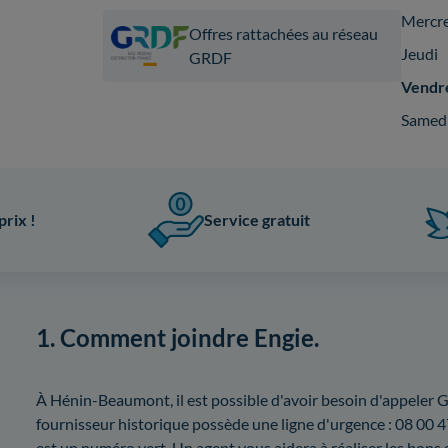
Mercr
Offres rattachées au réseau
Jeudi
GRDF
Vendr
Samed
prix !
Service gratuit
1. Comment joindre Engie.
À Hénin-Beaumont, il est possible d'avoir besoin d'appeler 
fournisseur historique possède une ligne d'urgence : 08 00 
est un numéro vert. Un agent vous aidera à réaliser les bons