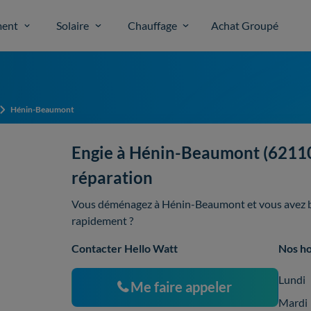
ent
Solaire
Chauffage
Achat Groupé
Hénin-Beaumont
Engie à Hénin-Beaumont (62110)
réparation
Vous déménagez à Hénin-Beaumont et vous avez be
rapidement ?
Contacter Hello Watt
Nos ho
Lundi
Me faire appeler
Mardi