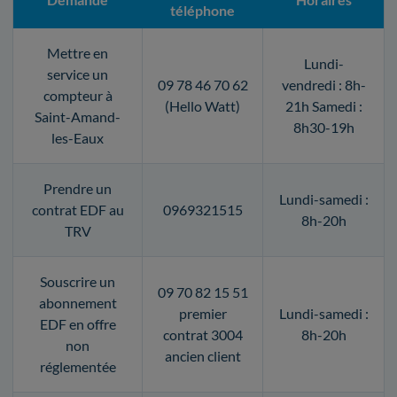
téléphone
Mettre en
Lundi-
service un
09 78 46 70 62
vendredi : 8h-
compteur à
(Hello Watt)
21h Samedi :
Saint-Amand-
8h30-19h
les-Eaux
Prendre un
Lundi-samedi :
contrat EDF au
0969321515
8h-20h
TRV
Souscrire un
09 70 82 15 51
abonnement
premier
Lundi-samedi :
EDF en offre
contrat 3004
8h-20h
non
ancien client
réglementée