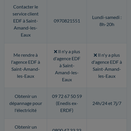
Contacter le
service client
Lundi-samedi :
EDF à Saint-
0970821551
8h-20h
Amand-les-
Eaux
❌ Il n'y a plus
Me rendre à
❌ Il n'y a plus
d'agence EDF
l'agence EDF à
d'agence EDF à
à Saint-
Saint-Amand-
Saint-Amand-
Amand-les-
les-Eaux
les-Eaux
Eaux
Obtenir un
09 72 67 50 59
dépannage pour
(Enedis ex-
24h/24 et 7j/7
l'électricité
ERDF)
Obtenir un
0800 47 33 33