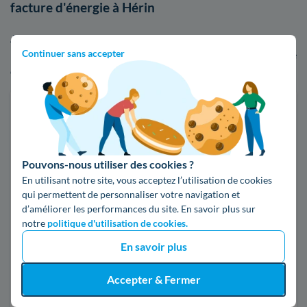
facture d'énergie à Hérin
Afin de voir par vous-même les écarts de tarifs entre EDF et
Continuer sans accepter
les autres fournisseurs d'énergie, n'hésitez pas à utiliser notre
comparateur d'offres d'électricité ou de gaz :
Faites des économies sur vos factures d'énergie
Je compare
Pouvons-nous utiliser des cookies ?
En utilisant notre site, vous acceptez l’utilisation de cookies
Électricité
Gaz naturel
qui permettent de personnaliser votre navigation et
d’améliorer les performances du site. En savoir plus sur
notre
politique d'utilisation de cookies.
Code postal
En savoir plus
59195 (HERIN)
Accepter & Fermer
Pour mon