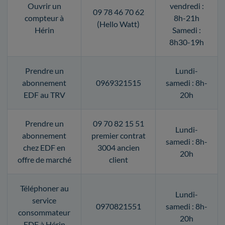
Ouvrir un
vendredi :
09 78 46 70 62
compteur à
8h-21h
(Hello Watt)
Hérin
Samedi :
8h30-19h
Prendre un
Lundi-
abonnement
0969321515
samedi : 8h-
EDF au TRV
20h
Prendre un
09 70 82 15 51
Lundi-
abonnement
premier contrat
samedi : 8h-
chez EDF en
3004 ancien
20h
offre de marché
client
Téléphoner au
Lundi-
service
0970821551
samedi : 8h-
consommateur
20h
EDF à Hérin