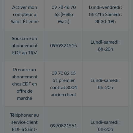
Activer mon
09 78 46 70
Lundi-vendredi :
compteur à
62 (Hello
8h-21h Samedi :
Saint-Étienne
Watt)
8h30-19h
Souscrire un
Lundi-samedi :
abonnement
0969321515
8h-20h
EDF au TRV
Prendre un
09 70 82 15
abonnement
51 premier
Lundi-samedi :
chez EDF en
contrat 3004
8h-20h
offre de
ancien client
marché
Téléphoner au
service client
Lundi-samedi :
0970821551
EDF à Saint-
8h-20h