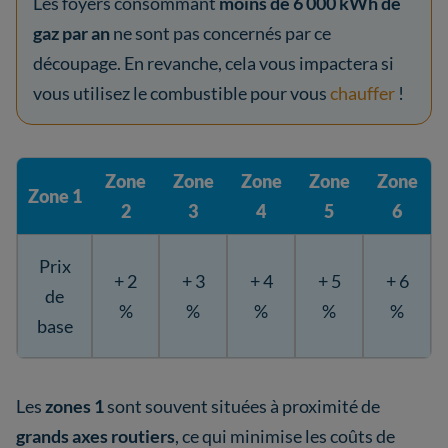
Les foyers consommant
moins de 6 000 kWh de
gaz par an
ne sont pas concernés par ce
découpage. En revanche, cela vous impactera si
vous utilisez le combustible pour vous
chauffer
!
Zone
Zone
Zone
Zone
Zone
Zone 1
2
3
4
5
6
Prix
+ 2
+ 3
+ 4
+ 5
+ 6
de
%
%
%
%
%
base
Les
zones 1
sont souvent situées à proximité de
grands axes routiers
, ce qui minimise les coûts de