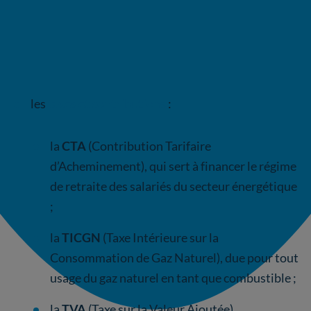
du gaz sera supprimé
. Les fournisseurs de gaz
proposeront donc uniquement des offres de
marché à la souscription.
les
taxes et contributions
:
la
CTA
(Contribution Tarifaire
d’Acheminement), qui sert à financer le régime
de retraite des salariés du secteur énergétique
;
la
TICGN
(Taxe Intérieure sur la
Consommation de Gaz Naturel), due pour tout
usage du gaz naturel en tant que combustible ;
la
TVA
(Taxe sur la Valeur Ajoutée).