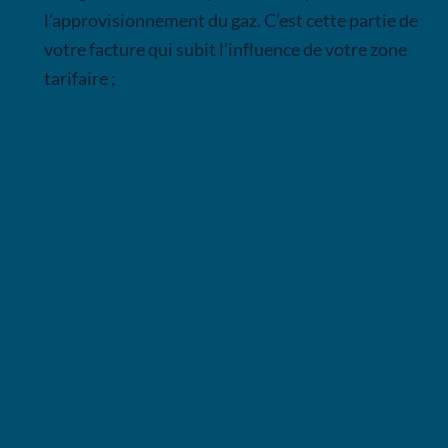
l’approvisionnement du gaz. C’est cette partie de
votre facture qui subit l’influence de votre zone
tarifaire ;
Le saviez-vous ?
Engie, EDF et les
Entreprises Locales de
Distribution (ELD)
n’ont pas la possibilité de fixer
le prix des
tarifs réglementés
de vente de
l’énergie
. Ce sont la CRE (Commission de
Régulation de l'Énergie) et les pouvoirs publics
qui sont décisionnaires et fixent les tarifs en
fonction des
évolutions
sur le marché.
Notez cependant qu’au
1er juillet 2023
,
le TRV