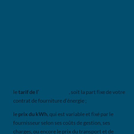
En tant que consommateur, vous devez comprendre
les éléments qui composent votre facture ainsi que le
prix du
gaz de ville
. Que vous soyez un particulier ou
un
professionnel
, et quel que soit votre
fournisseur de
gaz
(Engie, Eni, Vattenfall, TotalEnergies, etc.), votre
facture comprend :
le
tarif de l’
abonnement
, soit la part fixe de votre
contrat de fourniture d’énergie ;
le
prix du kWh
, qui est variable et fixé par le
fournisseur selon ses coûts de gestion, ses
charges, ou encore le prix du transport et de