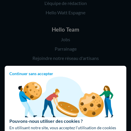
L'équipe de rédaction
Hello Watt Espagne
Hello Team
Jobs
Parrainage
Rejoindre notre réseau d'artisans
Continuer sans accepter
Hello !
09 75 18 60 60
(8h-21h)
75018 Paris
Pouvons-nous utiliser des cookies ?
En utilisant notre site, vous acceptez l’utilisation de cookies