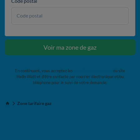
Code postal
Code postal
Voir ma zone de gaz
En continuant, vous acceptez les
Conditions Générales
du site
Hello Watt et d'être contacté par courrier électronique et/ou
téléphone pour le suivi de votre demande.
Zone tarifaire gaz
Accueil
Gaz naturel : comprendre le
fonctionnement des zones tarifaires