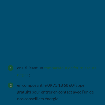
transport ou d’approvisionnement
que le
gestionnaire de réseau GRDF peut y rencontrer.
La
zone 1
est la zone où le gaz est le
moins cher et
la
zone 6, celle où il est le plus onéreux.
Rassurez-vous : vous n’avez
pas besoin de
déménager pour payer votre gaz moins cher
! Il
vous suffit de trouver un fournisseur compétitif :
en utilisant un
comparateur de fournisseurs
de gaz
;
en composant le
09 75 18 60 60
(appel
gratuit) pour entrer en contact avec l’un de
nos conseillers énergie.