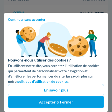
16,34 c€/kWh
Continuer sans accepter
16,400000000000002 c€/kWh
17,83 c€/kWh
*Prix TTC pour un forfait base d’une puissance de 6 kVA
Pouvons-nous utiliser des cookies ?
En utilisant notre site, vous acceptez l’utilisation de cookies
Infos / souscriptions
qui permettent de personnaliser votre navigation et
(appel non surtaxé)
d’améliorer les performances du site. En savoir plus sur
notre
politique d'utilisation de cookies.
09 78 46 71 74
En savoir plus
Accepter & Fermer
Comparer les offres