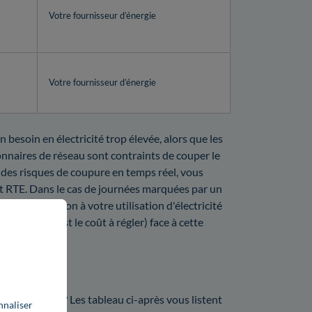
Votre fournisseur d’énergie
Votre fournisseur d’énergie
n besoin en électricité trop élevée, alors que les
ionnaires de réseau sont contraints de couper le
 des risques de coupure en temps réel, vous
t RTE. Dans le cas de journées marquées par un
faire attention à votre utilisation d'électricité
sous (quel est le coût à régler) face à cette
on ?
dans le Nord ? Les tableau ci-après vous listent
nnaliser