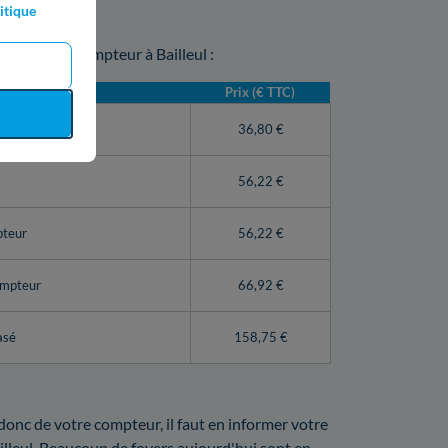
itique
 sur votre compteur à Bailleul :
Prix (€ TTC)
teur Linky)
36,80 €
56,22 €
pteur
56,22 €
ompteur
66,92 €
asé
158,75 €
 donc de votre compteur, il faut en informer votre
illeul. Beaucoup de foyers aujourd'hui sont en