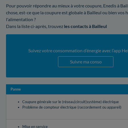
Pour pouvoir répondre au mieux à votre coupure, Enedis à Bailleu
chose, est-ce que la coupure est globale à Bailleul ou bien vos 
l'alimentation ?
Dans la liste ci-après, trouvez
les contacts à Bailleul
Suivez votre consommation d’énergie avec l’app He
Suivre ma conso
Panne
Coupure générale sur le (réseau|circuit|système) électrique
Problème de compteur électrique (raccordement ou appareil)
Mise en service