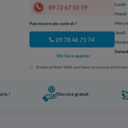
Lundi
09 72 67 50 59
Mardi
Mercr
Pas encore de contrat ?
Jeudi
09 78 46 71 74
Vendr
Samed
Me faire appeler
Enedis et Hello Watt sont deux structures distinctes
prix !
Service gratuit