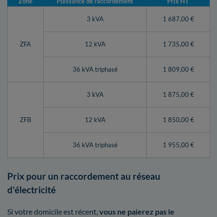
Zone
Puissance de raccordement
Prix HT
3 kVA
1 687,00 €
ZFA
12 kVA
1 735,00 €
36 kVA triphasé
1 809,00 €
3 kVA
1 875,00 €
ZFB
12 kVA
1 850,00 €
36 kVA triphasé
1 955,00 €
Prix pour un raccordement au réseau
d'électricité
Si votre domicile est récent,
vous ne paierez pas le