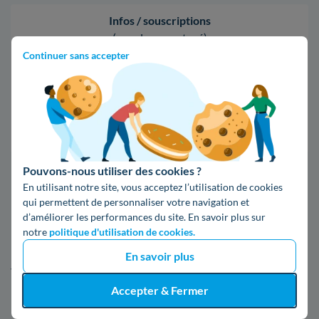
Infos / souscriptions
(appel non surtaxé)
Continuer sans accepter
09 78 46 71 74
Comparer les offres
Pouvons-nous utiliser des cookies ?
5. Tout ce qu'il faut connaître d'Enedis
En utilisant notre site, vous acceptez l’utilisation de cookies
qui permettent de personnaliser votre navigation et
à Anzin
d’améliorer les performances du site. En savoir plus sur
notre
politique d'utilisation de cookies.
Pour en savoir davantage sur le gestionnaire de réseau dans
En savoir plus
votre région, lisez la suite de cet article.
Accepter & Fermer
L'agence Enedis à Anzin