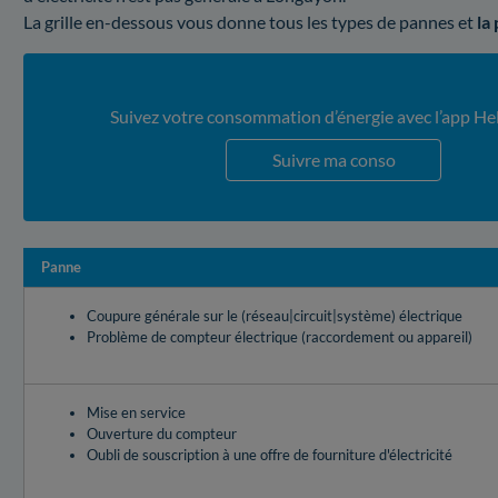
La grille en-dessous vous donne tous les types de pannes et
la
Suivez votre consommation d’énergie avec l’app He
Suivre ma conso
Panne
Coupure générale sur le (réseau|circuit|système) électrique
Problème de compteur électrique (raccordement ou appareil)
Mise en service
Ouverture du compteur
Oubli de souscription à une offre de fourniture d'électricité