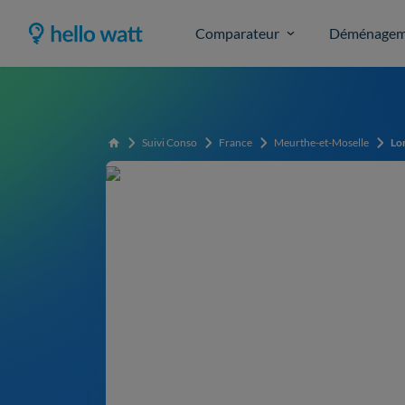
Comparateur
Déménagem
Suivi Conso
France
Meurthe-et-Moselle
Lo
Accueil