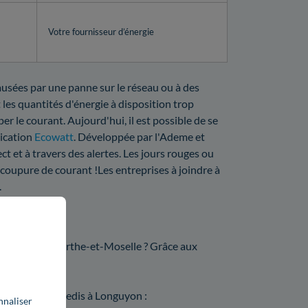
Votre fournisseur d’énergie
ausées par une panne sur le réseau ou à des
 les quantités d'énergie à disposition trop
er le courant. Aujourd'hui, il est possible de se
lication
Ecowatt
. Développée par l'Ademe et
ct et à travers des alertes. Les jours rouges ou
 coupure de courant !Les entreprises à joindre à
.
on ?
r Enedis en Meurthe-et-Moselle ? Grâce aux
rvice :
ompteur par Enedis à Longuyon :
nnaliser