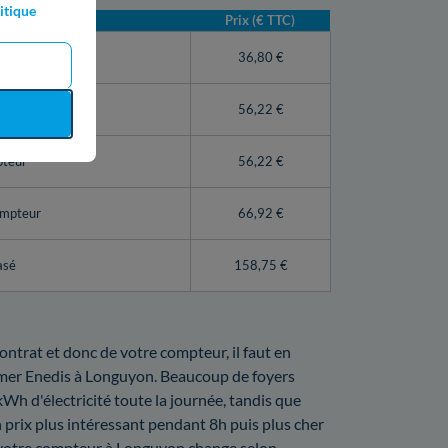
itique
Prix (€ TTC)
teur Linky)
36,80 €
56,22 €
pteur
56,22 €
ompteur
66,92 €
asé
158,75 €
ontrat et donc de votre compteur, il faut en
ormer Enedis à Longuyon. Beaucoup de foyers
 kWh d'électricité toute la journée, tandis que
 prix plus intéressant pendant 8h puis plus cher
de votre compteur à Longuyon change selon