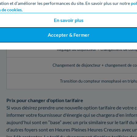
ation et d’améliorer les performances du site. En savoir plus sur notre
pol
Service Enedis à Longuyon (54)
n de cookies.
Réglage de l’appareil de contrôle (disjoncteur, comp
En savoir plus
Changement du disjoncteur
Accepter & Fermer
Réglage du disjoncteur + changement de com
Changement de disjoncteur + changement de c
Transition du compteur monophasé en triph
Prix pour changer d'option tarifaire
Si vous désirez prendre une nouvelle option tarifaire de votre c
informer votre fournisseur d'énergie qui se chargera d'en inf
aujourd'hui sont en “base” avec un prix similaire sur le tarif du
d'autres foyers sont en Heures Pleines Heures Creuses avec un
les 16h restantes. Le tarif du changement d'option tarifaire 