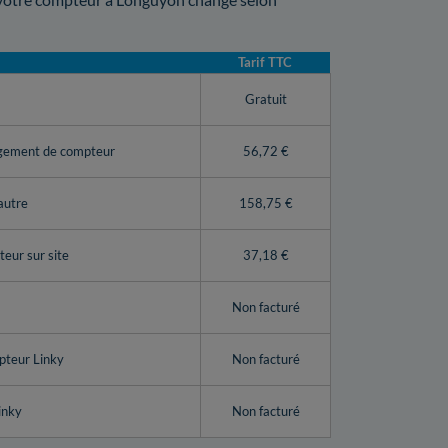
Tarif TTC
y
Gratuit
ngement de compteur
56,72 €
autre
158,75 €
eur sur site
37,18 €
Non facturé
pteur Linky
Non facturé
inky
Non facturé