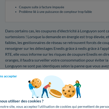
Coupure suite à facture impayée
Problème lié à une puissance de compteur trop faible
Dans certains cas, les coupures d'électricité à Longuyon sont c
surtensions ! Lorsque la demande en énergie est trop élevée, et
faibles, les gestionnaires de réseau se retrouvent forcés de coup
renseigner sur les délestages Enedis grâce à nedis grâce à l'app
RTE, elle vous informe sur les risques de coupure Enedis en dire
oranges, il faudra surveiller votre consommation pour éviter la
Longuyon ne sont pas identiques selon la panne que vous avez
Coupure au 54260 : combien coûte une interventi
ns accepter
Vous désirez connaître les prix d'un dépannage électrique pa
tableaux plus bas, trouvez les informations tarifaires d'un tel se
Changer la puissance de votre compteur électrique
us utiliser des cookies ?
Calculez votre facture pour un changement de puissance de c
 notre site, vous acceptez l’utilisation de cookies qui permettent de perso