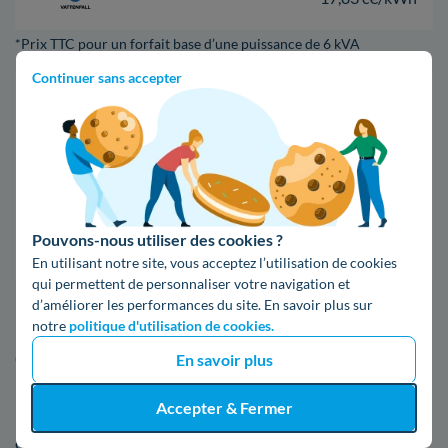
*Prix TTC pour un forfait base d’une puissance de 6 kVA
Continuer sans accepter
Infos / souscriptions
(appel non surtaxé)
09 78 46 71 74
Comparer les offres
Pouvons-nous utiliser des cookies ?
En utilisant notre site, vous acceptez l’utilisation de cookies
qui permettent de personnaliser votre navigation et
d’améliorer les performances du site. En savoir plus sur
5. En apprendre davantage à propos
notre
politique d'utilisation de cookies.
d'Enedis à Nilvange
En savoir plus
Accepter & Fermer
Nous vous donnons plus de renseignements sur Enedis, y
compris où se trouve un bureau et quelles sont les