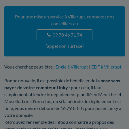
Pour une mise en service à Villerupt, contactez nos
conseillers au
09 78 46 71 74
(appel non surtaxé)
Vous cherchez peut-être :
Engie à Villerupt
|
EDF à Villerupt
Bonne nouvelle, il est possible de bénéficier de
la pose sans
payer de votre compteur Linky
: pour cela, il faut
simplement attendre le déploiement planifié en Meurthe-et-
Moselle. Lors d'un refus, ou si la période de déploiement est
finie, vous devrez débourser 16,79 € TTC pour poser Linky à
votre domicile.
Retrouvez l'ensemble des infos à connaître à propos des
interventions et leurs coûts lors de l'installation d'un