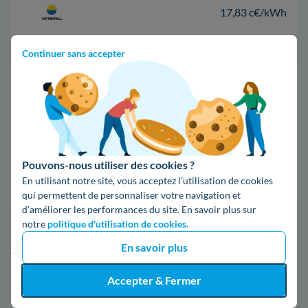
17,83 c€/kWh
*Prix TTC pour un forfait base d’une puissance de 6 kVA
Continuer sans accepter
Infos / souscriptions
(appel non surtaxé)
09 78 46 71 74
Pouvons-nous utiliser des cookies ?
Comparer les offres
En utilisant notre site, vous acceptez l’utilisation de cookies
qui permettent de personnaliser votre navigation et
d’améliorer les performances du site. En savoir plus sur
notre
politique d'utilisation de cookies.
5. Les informations sur Enedis à
En savoir plus
Villerupt
Accepter & Fermer
Pour en savoir davantage sur le gestionnaire de réseau dans