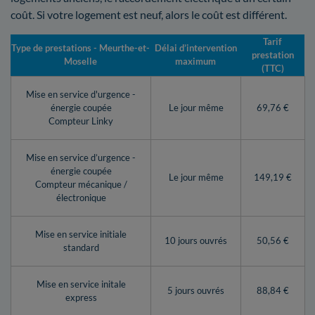
coût. Si votre logement est neuf, alors le coût est différent.
Tarif
Type de prestations - Meurthe-et-
Délai d’intervention
prestation
Moselle
maximum
(TTC)
Mise en service d'urgence -
énergie coupée
Le jour même
69,76 €
Compteur Linky
Mise en service d’urgence -
énergie coupée
Le jour même
149,19 €
Compteur mécanique /
électronique
Mise en service initiale
10 jours ouvrés
50,56 €
standard
Mise en service initale
5 jours ouvrés
88,84 €
express