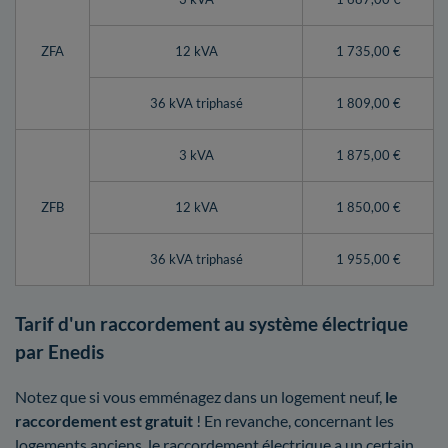
ZFA
12 kVA
1 735,00 €
36 kVA triphasé
1 809,00 €
3 kVA
1 875,00 €
ZFB
12 kVA
1 850,00 €
36 kVA triphasé
1 955,00 €
Tarif d'un raccordement au système électrique
par Enedis
Notez que si vous emménagez dans un logement neuf,
le
raccordement est gratuit
! En revanche, concernant les
logements anciens, le raccordement électrique a un certain