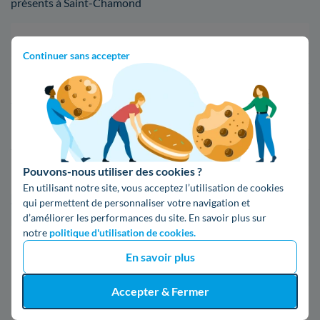
présents à Saint-Chamond
Fournisseur
Prix du kWh*
Continuer sans accepter
16,34 c€/kWh
16,400000000000002 c€/kWh
Pouvons-nous utiliser des cookies ?
17,83 c€/kWh
En utilisant notre site, vous acceptez l’utilisation de cookies
qui permettent de personnaliser votre navigation et
*Prix TTC pour un forfait base d’une puissance de 6 kVA
d’améliorer les performances du site. En savoir plus sur
notre
politique d'utilisation de cookies.
Infos / souscriptions
En savoir plus
(appel non surtaxé)
Accepter & Fermer
09 78 46 71 74