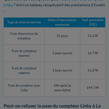
Linky
? Voici un tableau récapitulatif des prestations d'Enedis
:
Délai d’intervention
Tarif prestation
Type de mise en service
maximum
(TTC)
Frais d'ouverture de
21 jours
21,23€
compteur
Frais de compteur
5 jours ouvrés
16,79€
express
Frais de compteur
2 jours ouvrés
55,07€
urgence
Frais de compteur avec
24h après la
149,19€
Linky
souscription
Peut-on refuser la pose du compteur Linky à La