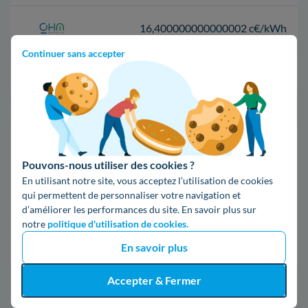
16,400000000000002 c€/kWh
Continuer sans accepter
17,83 c€/kWh
*Prix TTC pour un forfait base d’une puissance de 6 kVA
Infos / souscriptions
(appel non surtaxé)
Pouvons-nous utiliser des cookies ?
En utilisant notre site, vous acceptez l’utilisation de cookies
09 78 46 71 74
qui permettent de personnaliser votre navigation et
d’améliorer les performances du site. En savoir plus sur
notre
politique d'utilisation de cookies.
Comparer les offres
En savoir plus
Accepter & Fermer
5. Les informations sur Enedis à Esvres