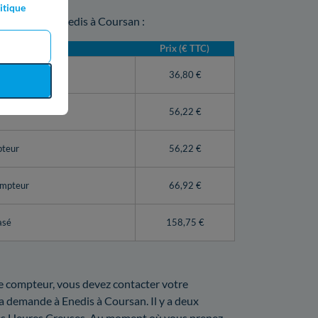
itique
mpteur par Enedis à Coursan :
Prix (€ TTC)
teur Linky)
36,80 €
56,22 €
pteur
56,22 €
ompteur
66,92 €
asé
158,75 €
tre compteur, vous devez contacter votre
 la demande à Enedis à Coursan. Il y a deux
ines Heures Creuses. Au moment où vous prenez