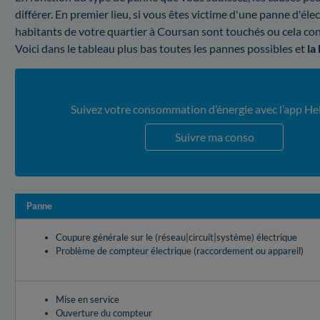
différer. En premier lieu, si vous êtes victime d'une panne d'électr
habitants de votre quartier à Coursan sont touchés ou cela co
Voici dans le tableau plus bas toutes les pannes possibles et
la
Suivez votre consommation d’énergie avec l’app He
Suivre ma conso
Panne
Coupure générale sur le (réseau|circuit|système) électrique
Problème de compteur électrique (raccordement ou appareil)
Mise en service
Ouverture du compteur