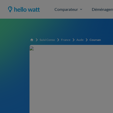
Comparateur
Déménagem
Suivi Conso
France
Aude
Coursan
Accueil