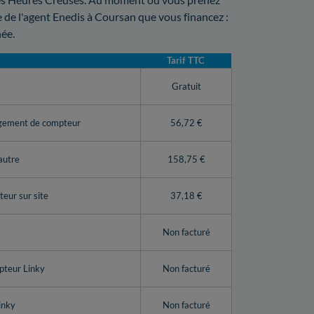
ce de l'agent Enedis à Coursan que vous financez :
née.
Tarif TTC
y
Gratuit
ngement de compteur
56,72 €
autre
158,75 €
eur sur site
37,18 €
Non facturé
pteur Linky
Non facturé
inky
Non facturé