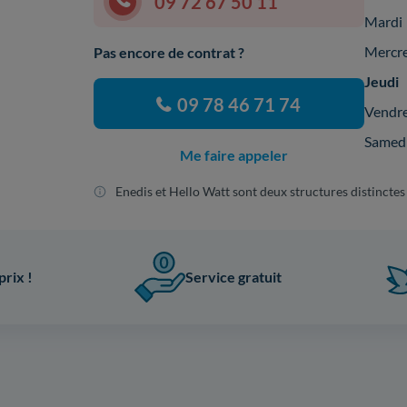
09 72 67 50 11
Mardi
Mercr
Pas encore de contrat ?
Jeudi
09 78 46 71 74
Vendr
Samed
Me faire appeler
Enedis et Hello Watt sont deux structures distinctes
prix !
Service gratuit