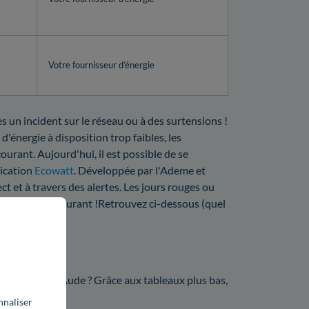
Votre fournisseur d’énergie
s un incident sur le réseau ou à des surtensions !
d'énergie à disposition trop faibles, les
ourant. Aujourd'hui, il est possible de se
lication
Ecowatt
. Développée par l'Ademe et
ct et à travers des alertes. Les jours rouges ou
a coupure de courant !Retrouvez ci-dessous (quel
nne.
10 ?
Enedis dans l'Aude ? Grâce aux tableaux plus bas,
nnaliser