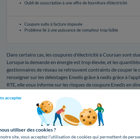
Oubli de souscription à une offre de fourniture d'électricité
Coupure suite à facture impayée
Problème lié à une puissance de compteur trop faible
Dans certains cas, les coupures d'électricité à Coursan sont due
Lorsque la demande en énergie est trop élevée, et les quantités 
gestionnaires de réseau se retrouvent contraints de couper le c
renseigner sur les délestages Enedis grâce à nedis grâce à l'app
RTE, elle vous informe sur les risques de coupure Enedis en dire
oranges, il faudra surveiller votre consommation pour éviter l
ns accepter
est le coût à payer) pour une intervention dans le cas d'une pa
Quel est le coût d'une intervention au sein du 111
Vous désirez connaître les prix d'un dépannage électrique par 
us utiliser des cookies ?
trouvez les informations tarifaires d'un tel service :
 notre site, vous acceptez l’utilisation de cookies qui permettent de perso