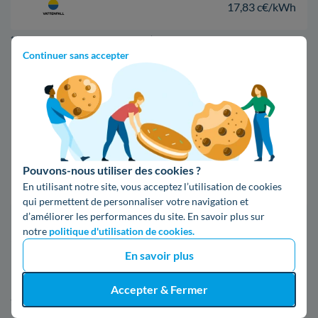
17,83 c€/kWh
*Prix TTC pour un forfait base d’une puissance de 6 kVA
Continuer sans accepter
Infos / souscriptions
(appel non surtaxé)
09 78 46 71 74
Pouvons-nous utiliser des cookies ?
Comparer les offres
En utilisant notre site, vous acceptez l’utilisation de cookies
qui permettent de personnaliser votre navigation et
d’améliorer les performances du site. En savoir plus sur
notre
politique d'utilisation de cookies.
5. Les informations sur Enedis à Trèbes
En savoir plus
Pour en savoir plus sur Enedis à Trèbes, lisez la suite de cet
Accepter & Fermer
article.