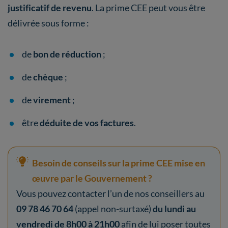
justificatif de revenu
. La prime CEE peut vous être
délivrée sous forme :
de
bon de réduction
;
de
chèque
;
de
virement
;
être
déduite de vos factures
.
Besoin de conseils sur la prime CEE mise en
œuvre par le Gouvernement ?
Vous pouvez contacter l’un de nos conseillers au
09 78 46 70 64
(appel non-surtaxé)
du lundi au
vendredi de 8h00 à 21h00
afin de lui poser toutes