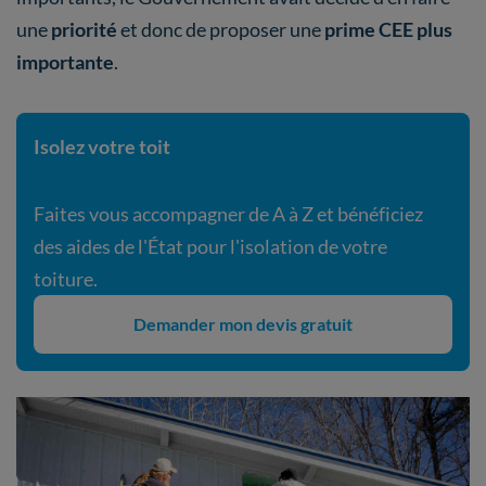
une
priorité
et donc de proposer une
prime CEE plus
importante
.
Isolez votre toit
Faites vous accompagner de A à Z et bénéficiez
des aides de l'État pour l'isolation de votre
toiture.
Demander mon devis gratuit