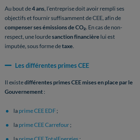
Au bout de
4 ans
, l’entreprise doit avoir rempli ses
objectifs et fournir suffisamment de CEE, afin de
compenser ses émissions de CO₂
. En cas de non-
respect, une lourde
sanction financière
lui est
imputée, sous forme de
taxe
.
Les différentes primes CEE
Il existe
différentes primes CEE mises en place par le
Gouvernement
:
la
prime CEE EDF
;
la
prime CEE Carrefour
;
la
prime CEE TotalEnergies
;