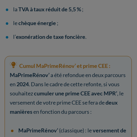
la
TVA à taux réduit de 5,5 %
;
le
chèque énergie
;
l’
exonération de taxe foncière
.
Cumul MaPrimeRénov’ et prime CEE :
MaPrimeRénov’
a été refondue en deux parcours
en
2024
. Dans le cadre de cette refonte, si vous
souhaitez
cumuler une prime CEE avec MPR’
, le
versement de votre prime CEE se fera de
deux
manières
en fonction du parcours :
MaPrimeRénov’
(classique) : le
versement de