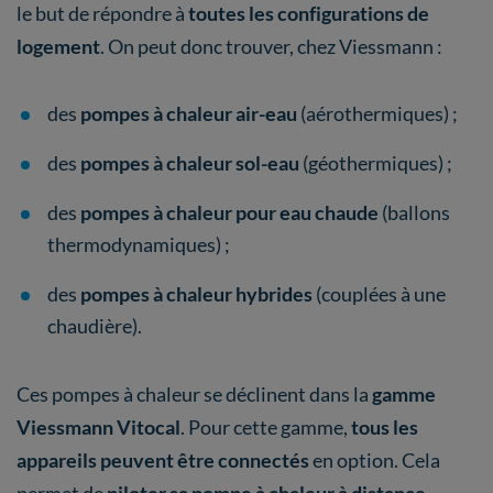
le but de répondre à
toutes les configurations de
logement
. On peut donc trouver, chez Viessmann :
des
pompes à chaleur air-eau
(aérothermiques) ;
des
pompes à chaleur sol-eau
(géothermiques) ;
des
pompes à chaleur pour eau chaude
(ballons
thermodynamiques) ;
des
pompes à chaleur hybrides
(couplées à une
chaudière).
Ces pompes à chaleur se déclinent dans la
gamme
Viessmann Vitocal
. Pour cette gamme,
tous les
appareils peuvent être connectés
en option. Cela
permet de
piloter sa pompe à chaleur à distance