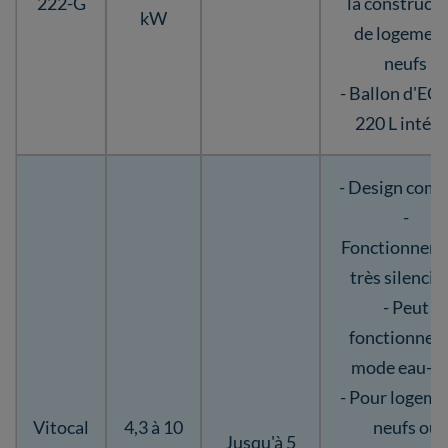
222-G
la construct
kW
de logemen
neufs
- Ballon d'ECS
220 L intég
- Design comp
-
Fonctionnem
très silencie
- Peut
fonctionner 
mode eau-e
- Pour logeme
Vitocal
4,3 à 10
neufs ou
Jusqu'à 5