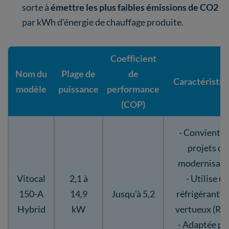
sorte à
émettre les plus faibles émissions de CO2
par kWh d’énergie de chauffage produite.
Coefficient
Nom du
Plage de
de
Caractéristiq
modèle
puissance
performance
(COP)
- Convient a
projets de
modernisati
Vitocal
2,1 à
- Utilise un
150-A
14,9
Jusqu'à 5,2
réfrigérant p
Hybrid
kW
vertueux (R2
- Adaptée po