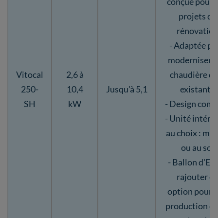
conçue pour 
projets de
rénovatio
- Adaptée po
moderniser 
Vitocal
2,6 à
chaudière dé
250-
10,4
Jusqu'à 5,1
existante
SH
kW
- Design comp
- Unité intéri
au choix : mur
ou au sol
- Ballon d'EC
rajouter e
option pour 
production d'