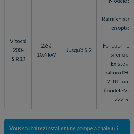
- Modèle spl
-
Rafraîchisse
en option
-
Vitocal
2,6 à
Fonctionnem
200-
Jusqu'à 5,2
10,4 kW
silencieux
S R32
- Existe av
ballon d'ECS
210 L intég
(modèle Vito
222-S)
Vous souhaitez installer une pompe à chaleur ?