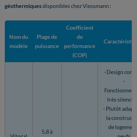
géothermiques
disponibles chez Viessmann :
Coefficient
Nom du
Plage de
de
Caractéristiq
modèle
puissance
performance
(COP)
- Design comp
-
Fonctionnem
très silencie
- Plutôt adapt
la construct
de logemen
5,8 à
Vitocal
neufs