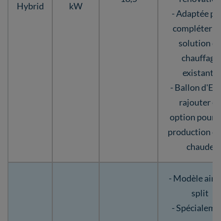
Hybrid
kW
- Adaptée po
compléter u
solution d
chauffage
existante
- Ballon d'EC
rajouter e
option pour 
production d'
chaude
- Modèle air-
split
- Spécialeme