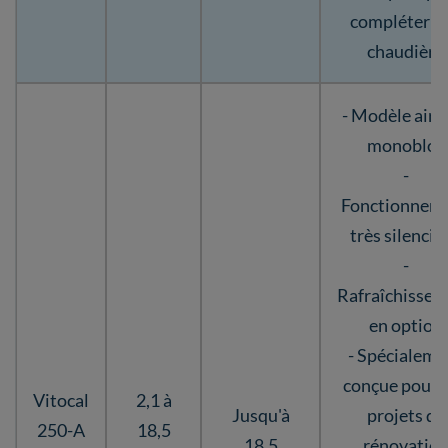
compléter u
chaudière
- Modèle air-
monobloc
-
Fonctionnem
très silencie
-
Rafraîchisse
en option
- Spécialeme
conçue pour 
Vitocal
2,1 à
Jusqu'à
projets de
250-A
18,5
18,5
rénovatio