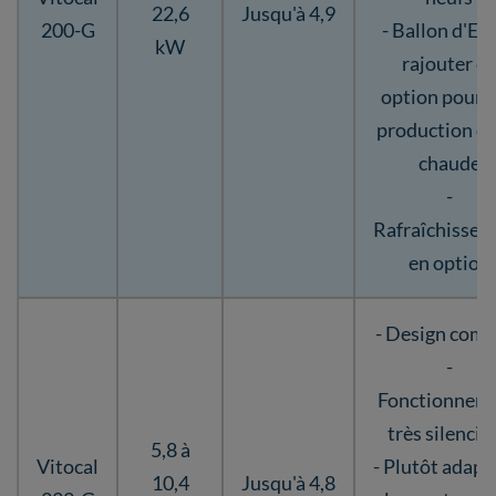
22,6
Jusqu'à 4,9
200-G
- Ballon d'EC
kW
rajouter e
option pour 
production d'
chaude
-
Rafraîchisse
en option
- Design comp
-
Fonctionnem
très silencie
5,8 à
Vitocal
- Plutôt adapt
10,4
Jusqu'à 4,8