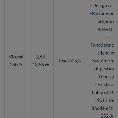
- Design com
- Parfaite pou
projets de
rénovatio
-
Fonctionnem
silencieux
Vitocal
2,6 à
Jusqu'à 5,3
- Système int
250-A
18,5 kW
de gestion 
l'énergie
- Existe av
ballon d'ECS
190 L intég
(modèle Vito
252-A)