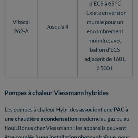
d'ECS à 65 °C
- Existe en version
Vitocal
murale pour un
Jusqu'à 4
262-A
encombrement
moindre, avec
ballon d'ECS
adjacent de 160 L
à 500 L
Pompes à chaleur Viessmann hybrides
Les pompes à chaleur Hybrides
associent une PAC à
une chaudière à condensation
moderne au gaz ou au
fioul. Bonus chez Viessmann : les appareils peuvent
être
couplés à une installation photovoltaïque
, pour