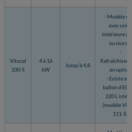
- Modèle spl
avec unité
intérieure au
ou murale
-
Vitocal
4 à 16
Rafraîchisse
Jusqu'à 4,8
100-S
kW
en option
- Existe av
ballon d'ECS
220 L intég
(modèle Vito
111-S)