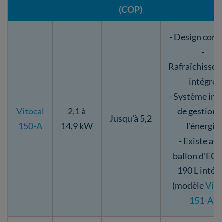
(COP)
- Design com
-
Rafraîchisse
intégré
- Système int
Vitocal
2,1 à
de gestion 
Jusqu'à 5,2
150-A
14,9 kW
l'énergie
- Existe av
ballon d'ECS
190 L intég
(modèle
Vito
151-A
)