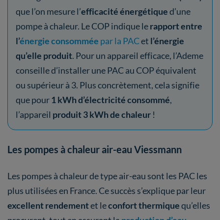
que l’on mesure l’
efficacité énergétique
d’une
pompe à chaleur. Le COP indique le
rapport entre
l’
énergie consommée
par la PAC
et
l’énergie
qu’elle produit
. Pour un appareil efficace, l’Ademe
conseille d’installer une PAC au COP équivalent
ou supérieur à 3. Plus concrètement, cela signifie
que pour
1 kWh d’électricité consommé
,
l’appareil
produit 3 kWh de chaleur
!
Les pompes à chaleur air-eau Viessmann
Les pompes à chaleur de type air-eau sont les PAC les
plus utilisées en France. Ce succès s’explique par leur
excellent rendement
et le
confort thermique
qu’elles
procurent, tout en assurant la
production d’eau