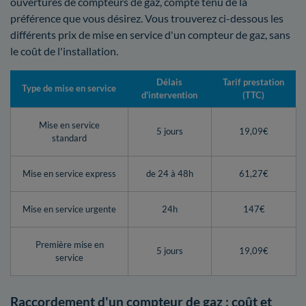
ouvertures de compteurs de gaz, compte tenu de la
préférence que vous désirez. Vous trouverez ci-dessous les
différents prix de mise en service d'un compteur de gaz, sans
le coût de l'installation.
Délais
Tarif prestation
Type de mise en service
d'intervention
(TTC)
Mise en service
5 jours
19,09€
standard
Mise en service express
de 24 à 48h
61,27€
Mise en service urgente
24h
147€
Première mise en
5 jours
19,09€
service
Raccordement d'un compteur de gaz : coût et