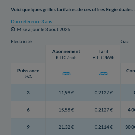
Voici quelques grilles tarifaires de ces offres Engie duales :
Duo référence 3 ans
Mise à jour le
3 août 2026
Electricité
Gaz
Abonnement
Tarif
€ TTC /mois
€ TTC /kWh
Puiss
ance
Con
kVA
3
11,99 €
0,2127 €
6
15,58 €
0,2127 €
4 0
9
21,32 €
0,2114 €
30 0