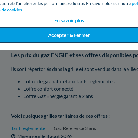
ation et d’améliorer les performances du site. En savoir plus sur notre
pol
2. Comparatif des différentes offres d'
n de cookies.
En savoir plus
Pour satisfaire un maximum de foyers, Engie commercialise 
vos démarches, voici les informations à avoir en tête.
Accepter & Fermer
Les prix du gaz ENGIE et ses offres disponibles 
Ils sont répertoriés dans la grille et sont vendus dans la vill
L'offre de gaz naturel aux tarifs réglementés
L'offre confort connecté
L'offre Gaz Energie garantie 2 ans
Voici quelques grilles tarifaires de ces offres :
Tarif réglementé
Gaz Référence 3 ans
Mise à jour le
3 août 2026