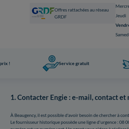
Mercr
Offres rattachées au réseau
Jeudi
GRDF
Vendr
Samed
prix !
Service gratuit
1. Contacter Engie : e-mail, contact et
À Beaugency, il est possible d'avoir besoin de chercher à co
Le fournisseur historique possède une ligne d'urgence : 08 0
numéro est un numéro vert. Un agent vous aidera à réaliser 