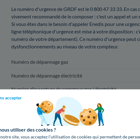
Le numéro d'urgence de GRDF est le 0 800 47 33 33. En cas d
vivement recommandé de le composer : c'est un appel et un s
Si vous êtes dans le besoin d'appeler Enedis pour une urgence
ligne téléphonique d'urgence est mise à votre disposition : c
numéro de votre département). Ce numéro d'urgence peut co
dysfonctionnements au niveau de votre compteur.
Numéro de dépannage gaz
Numéro de dépannage électricité
Numéro d’ouverture de compteur gaz / électricité
ns accepter
Pour une mise en service à Beaugency, c
09 78 46 70 
us utiliser des cookies ?
(appel non surta
 notre site, vous acceptez l’utilisation de cookies qui permettent de perso