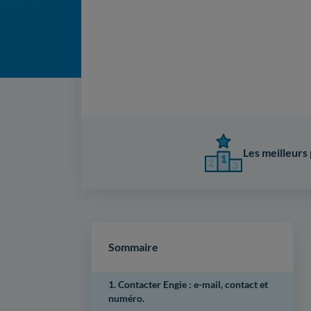
Les meilleurs 
Sommaire
1. Contacter Engie : e-mail, contact et
numéro.