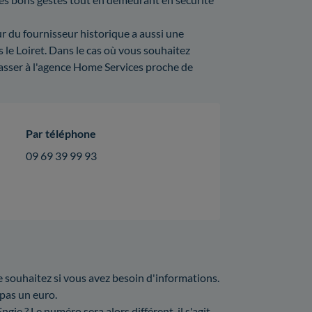
ur du fournisseur historique a aussi une
 le Loiret. Dans le cas où vous souhaitez
asser à l'agence Home Services proche de
Par téléphone
09 69 39 99 93
e souhaitez si vous avez besoin d'informations.
 pas un euro.
ie ? Le numéro sera alors différent, il s'agit