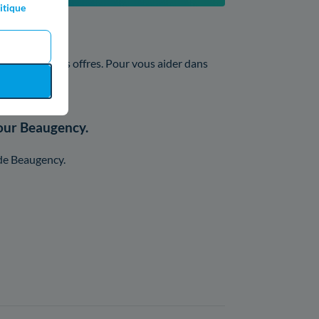
itique
Engie ?
de nombreuses offres. Pour vous aider dans
pour Beaugency.
e de Beaugency.