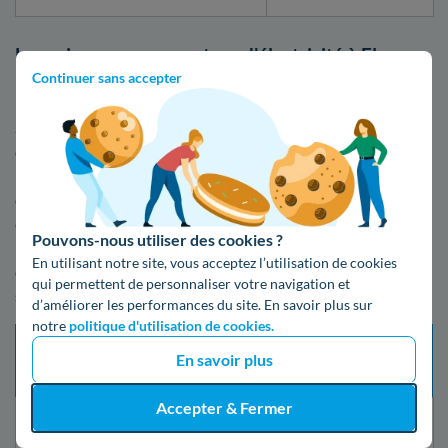
Les prix pour un compteur d'électricité à Fleury-
Continuer sans accepter
les-Aubrais
Si vous désirez brancher votre logement au réseau
d'électricité lors d'un déménagement dans le Loiret, n'oubliez
pas de faire les démarches en vous y prenant tôt, afin
d'arriver sereinement chez vous. La mise en service d'un
compteur électrique à Fleury-les-Aubrais peut effectivement
Pouvons-nous utiliser des cookies ?
prendre du temps : cela peut varier de quelques jours à
En utilisant notre site, vous acceptez l’utilisation de cookies
quelques semaines ! Voici le tableau des différents coûts et
qui permettent de personnaliser votre navigation et
services relatifs à l'intervention que vous choisirez :
d’améliorer les performances du site. En savoir plus sur
notre
politique d'utilisation de cookies.
Tarif
Délai d’intervention
En savoir plus
Type de mise en service
prestation
maximum
(TTC)
Accepter & Fermer
Changement de fournisseur
21 jours
Gratuit