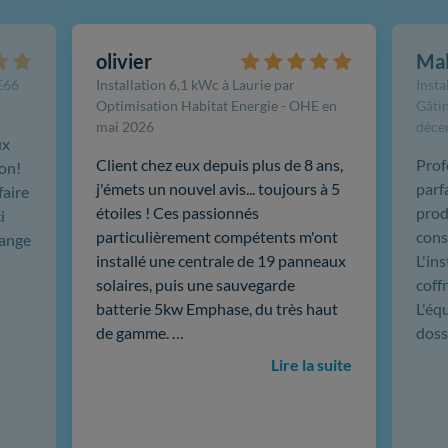
olivier
Ma
FE66
Installation 6,1 kWc à Laurie par
Insta
Optimisation Habitat Energie - OHE en
Gâtin
mai 2026
déce
ux
Client chez eux depuis plus de 8 ans,
Prof
ion!
j'émets un nouvel avis... toujours à 5
parf
faire
étoiles ! Ces passionnés
produ
i
particulièrement compétents m'ont
cons
hange
installé une centrale de 19 panneaux
L'in
solaires, puis une sauvegarde
coffr
batterie 5kw Emphase, du très haut
L'éq
de gamme. …
doss
Lire la suite