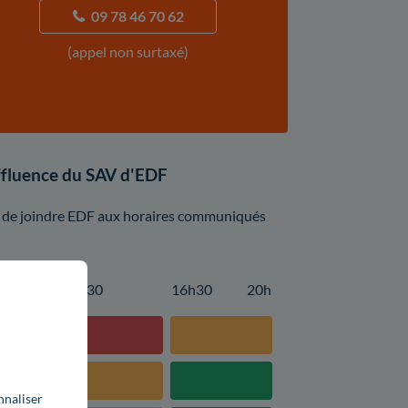
09 78 46 70 62
(appel non surtaxé)
affluence du SAV d'EDF
llé de joindre EDF aux horaires communiqués
14h30
16h30
20h
nnaliser