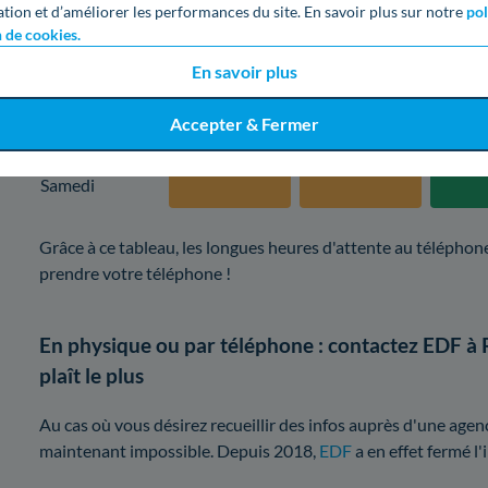
ation et d’améliorer les performances du site. En savoir plus sur notre
pol
Mercredi
n de cookies.
En savoir plus
Jeudi
Accepter & Fermer
Vendredi
Samedi
Grâce à ce tableau, les longues heures d'attente au téléphone
prendre votre téléphone !
En physique ou par téléphone : contactez EDF à 
plaît le plus
Au cas où vous désirez recueillir des infos auprès d'une agenc
maintenant impossible. Depuis 2018,
EDF
a en effet fermé l'