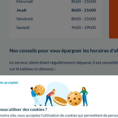
Mercredi
8h00 - 21h00
Jeudi
8h00 - 21h00
Vendredi
8h00 - 21h00
Samedi
9h00 - 19h00
Nos conseils pour vous épargner les horaires d'
Le service-client étant régulièrement dépassé, il est consei
sur le tableau ci-dessous :
ns accepter
8h
10h
13h
Lundi
us utiliser des cookies ?
Mardi
 notre site, vous acceptez l’utilisation de cookies qui permettent de perso