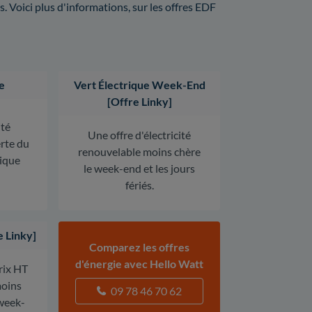
 Voici plus d'informations, sur les offres EDF
e
Vert Électrique Week-End
[Offre Linky]
ité
Une offre d'électricité
erte du
renouvelable moins chère
rique
le week-end et les jours
fériés.
e Linky]
Comparez les offres
d'énergie avec Hello Watt
prix HT
oins
09 78 46 70 62
 week-