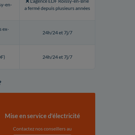
❌ L'agence EDF Roissy-en-Brie
sy-en-
a fermé depuis plusieurs années
s ex-
24h/24 et 7j/7
DF)
24h/24 et 7j/7
?
Mise en service d'électricité
Contactez nos conseillers au