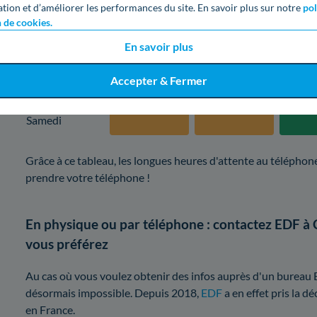
ation et d’améliorer les performances du site. En savoir plus sur notre
pol
Mercredi
n de cookies.
En savoir plus
Jeudi
Accepter & Fermer
Vendredi
Samedi
Grâce à ce tableau, les longues heures d'attente au téléphone
prendre votre téléphone !
En physique ou par téléphone : contactez EDF à
vous préférez
Au cas où vous voulez obtenir des infos auprès d'un bureau E
désormais impossible. Depuis 2018,
EDF
a en effet pris la d
en France.