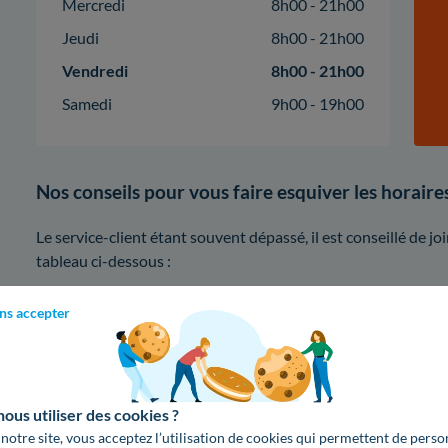
Mercredi
8h00 - 21h00
Jeudi
8h00 - 21h00
Vendredi
8h00 - 21h00
Samedi
9h00 - 19h00
Nos conseils pour vous faire esquiver les horair
Le service-client étant souvent dépassé, il est conseillé de
tableau ci-dessous :
ns accepter
8h
10h
13h
Lundi
us utiliser des cookies ?
Mardi
 notre site, vous acceptez l’utilisation de cookies qui permettent de perso