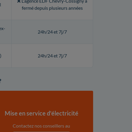
❌ L'agence EDF Chevry-Cossigny a
t
fermé depuis plusieurs années
ex-
24h/24 et 7j/7
)
24h/24 et 7j/7
?
Mise en service d'électricité
Contactez nos conseillers au