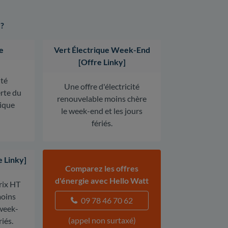
 ?
e
Vert Électrique Week-End
[Offre Linky]
ité
Une offre d'électricité
erte du
renouvelable moins chère
rique
le week-end et les jours
fériés.
e Linky]
Comparez les offres
d'énergie avec Hello Watt
prix HT
oins
09 78 46 70 62
 week-
(appel non surtaxé)
riés.