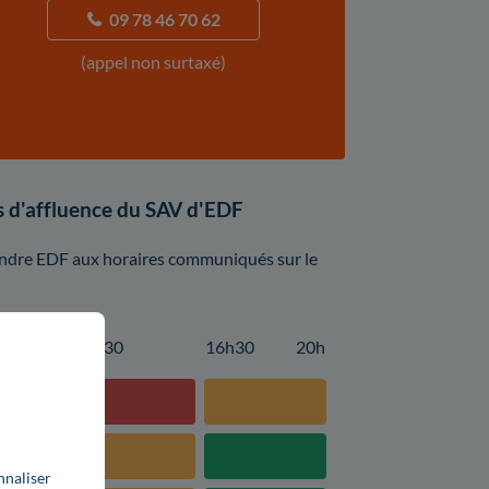
09 78 46 70 62
(appel non surtaxé)
es d'affluence du SAV d'EDF
 joindre EDF aux horaires communiqués sur le
14h30
16h30
20h
nnaliser