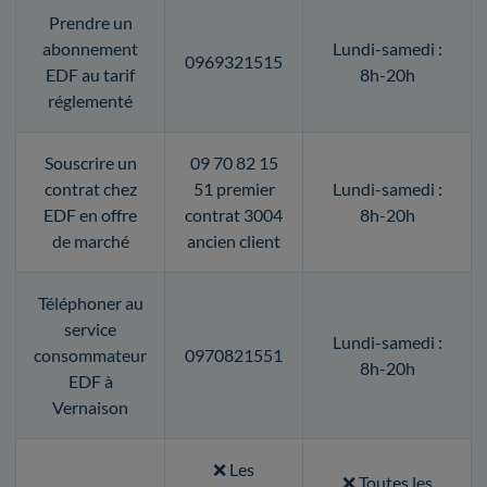
Prendre un
abonnement
Lundi-samedi :
0969321515
EDF au tarif
8h-20h
réglementé
Souscrire un
09 70 82 15
contrat chez
51 premier
Lundi-samedi :
EDF en offre
contrat 3004
8h-20h
de marché
ancien client
Téléphoner au
service
Lundi-samedi :
consommateur
0970821551
8h-20h
EDF à
Vernaison
❌ Les
❌ Toutes les