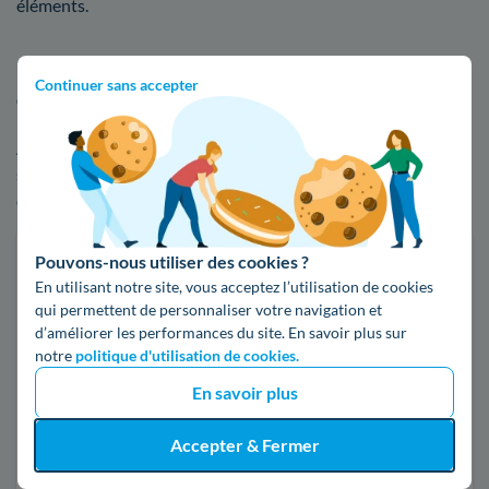
éléments.
Faites une estimation rapide de votre facture
Continuer sans accepter
d'énergie à Vernaison
Afin de voir par vous-même les écarts de tarifs entre EDF et
ses compétiteurs, n'hésitez pas à comparer les offres
d'électricité ou de gaz :
Faites des économies sur vos factures d'énergie
Pouvons-nous utiliser des cookies ?
En utilisant notre site, vous acceptez l’utilisation de cookies
Je compare
qui permettent de personnaliser votre navigation et
d’améliorer les performances du site. En savoir plus sur
notre
politique d'utilisation de cookies.
Électricité
Gaz naturel
En savoir plus
Accepter & Fermer
Code postal