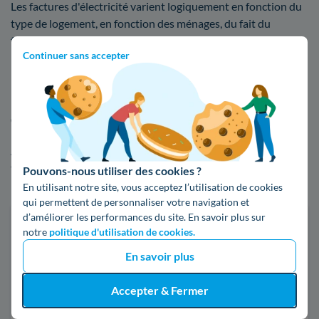
Les factures d'électricité varient logiquement en fonction du
type de logement, en fonction des ménages, du fait du
fournisseur, de la consommation en kWh, et de bien d'autres
Continuer sans accepter
paramètres.
Faites une estimation facile de votre facture
d'énergie à Oullins
Afin de visualiser les écarts de tarifs entre EDF et les autres
fournisseurs sur le marché, n'hésitez pas à faire usage de
Pouvons-nous utiliser des cookies ?
notre comparateur d'offres d'électricité ou de gaz :
En utilisant notre site, vous acceptez l’utilisation de cookies
qui permettent de personnaliser votre navigation et
d’améliorer les performances du site. En savoir plus sur
Faites des économies sur vos factures d'énergie
notre
politique d'utilisation de cookies.
Je compare
En savoir plus
Accepter & Fermer
Électricité
Gaz naturel