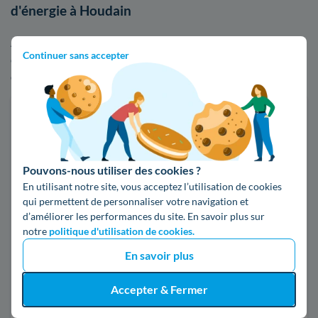
d'énergie à Houdain
Afin de visualiser les écarts de tarifs entre EDF et ses
Continuer sans accepter
compétiteurs, n'hésitez pas à utiliser notre comparateur
d'offres d'électricité ou de gaz :
Faites des économies sur vos factures d'énergie
Je compare
Pouvons-nous utiliser des cookies ?
En utilisant notre site, vous acceptez l’utilisation de cookies
Électricité
Gaz naturel
qui permettent de personnaliser votre navigation et
d’améliorer les performances du site. En savoir plus sur
notre
politique d'utilisation de cookies.
Code postal
En savoir plus
62150 (HOUDAIN)
Accepter & Fermer
Pour mon