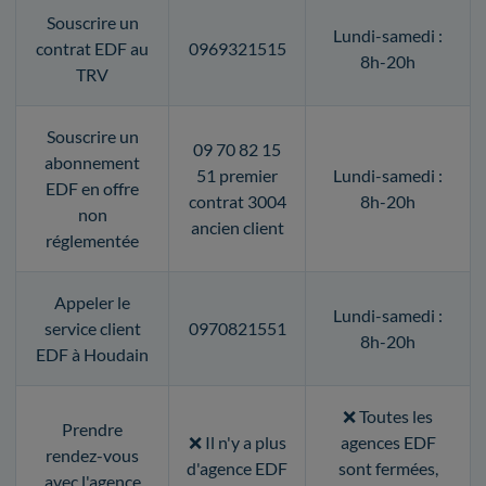
Souscrire un
Lundi-samedi :
contrat EDF au
0969321515
8h-20h
TRV
Souscrire un
09 70 82 15
abonnement
51 premier
Lundi-samedi :
EDF en offre
contrat 3004
8h-20h
non
ancien client
réglementée
Appeler le
Lundi-samedi :
service client
0970821551
8h-20h
EDF à Houdain
❌ Toutes les
Prendre
❌ Il n'y a plus
agences EDF
rendez-vous
d'agence EDF
sont fermées,
avec l'agence