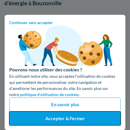
d'énergie à Bouzonville
Afin de visualiser les écarts de tarifs entre EDF et les autres
Continuer sans accepter
fournisseurs d'énergie, n'hésitez pas à comparer les offres
d'électricité ou de gaz :
Faites des économies sur vos factures d'énergie
Je compare
Pouvons-nous utiliser des cookies ?
En utilisant notre site, vous acceptez l’utilisation de cookies
Électricité
Gaz naturel
qui permettent de personnaliser votre navigation et
d’améliorer les performances du site. En savoir plus sur
notre
politique d'utilisation de cookies.
Code postal
En savoir plus
57320 (BOUZONVILLE)
Accepter & Fermer
Pour mon