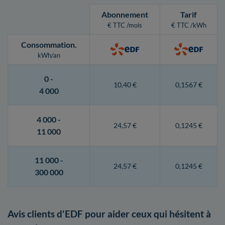
Abonnement
Tarif
€ TTC /mois
€ TTC /kWh
Consommation
.
kWh/an
0 -
10,40 €
0,1567 €
4 000
4 000 -
24,57 €
0,1245 €
11 000
11 000 -
24,57 €
0,1245 €
300 000
Avis clients d'EDF pour aider ceux qui hésitent à