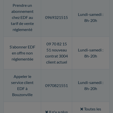
Prendre un
abonnement
Lundi-samedi :
chez EDF au
0969321515
8h-20h
tarif de vente
réglementé
09 70 82 15
S'abonner EDF
51 nouveau
Lundi-samedi :
en offre non
contrat 3004
8h-20h
réglementée
client actuel
Appeler le
service client
Lundi-samedi :
0970821551
EDF à
8h-20h
Bouzonville
❌ Toutes les
❌ Il n'y a plus