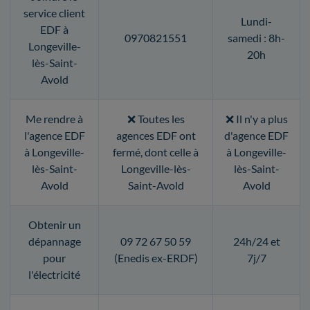
service client
Lundi-
EDF à
0970821551
samedi : 8h-
Longeville-
20h
lès-Saint-
Avold
Me rendre à
❌ Toutes les
❌ Il n'y a plus
l'agence EDF
agences EDF ont
d'agence EDF
à Longeville-
fermé, dont celle à
à Longeville-
lès-Saint-
Longeville-lès-
lès-Saint-
Avold
Saint-Avold
Avold
Obtenir un
dépannage
09 72 67 50 59
24h/24 et
pour
(Enedis ex-ERDF)
7j/7
l'électricité