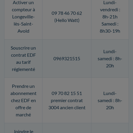
Activer un
Lundi-
compteur à
vendredi :
09 78 46 70 62
Longeville-
8h-21h
(Hello Watt)
lès-Saint-
Samedi :
Avold
8h30-19h
Souscrire un
Lundi-
contrat EDF
0969321515
samedi : 8h-
au tarif
20h
réglementé
Prendre un
abonnement
09 70 82 15 51
Lundi-
chez EDF en
premier contrat
samedi : 8h-
offre de
3004 ancien client
20h
marché
Joindre le