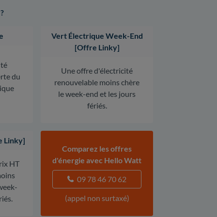
 ?
e
Vert Électrique Week-End
[Offre Linky]
ité
Une offre d'électricité
erte du
renouvelable moins chère
rique
le week-end et les jours
fériés.
e Linky]
Comparez les offres
d'énergie avec Hello Watt
prix HT
oins
09 78 46 70 62
 week-
(appel non surtaxé)
riés.