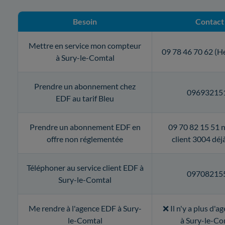
Besoin
Contact
Mettre en service mon compteur
09 78 46 70 62 (H
à Sury-le-Comtal
Prendre un abonnement chez
09693215
EDF au tarif Bleu
Prendre un abonnement EDF en
09 70 82 15 51 
offre non réglementée
client 3004 déjà
Téléphoner au service client EDF à
09708215
Sury-le-Comtal
Me rendre à l'agence EDF à Sury-
❌ Il n'y a plus d'
le-Comtal
à Sury-le-Co