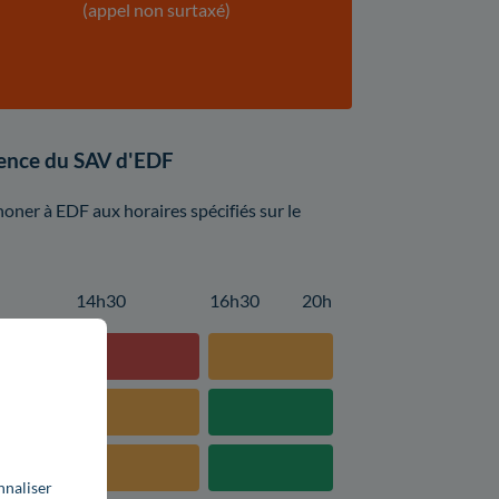
(appel non surtaxé)
luence du SAV d'EDF
oner à EDF aux horaires spécifiés sur le
14h30
16h30
20h
nnaliser