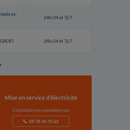
nedis ex-
24h/24 et 7j/7
 (GRDF)
24h/24 et 7j/7
?
Mise en service d'électricité
Contactez nos conseillers au
09 78 46 70 62