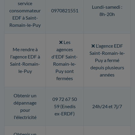
service
Lundi-samedi :
consommateur
0970821551
8h-20h
EDF à Saint-
Romain-le-Puy
❌ Les
❌ L'agence EDF
Me rendre à
agences
Saint-Romain-le-
l'agence EDF à
d'EDF Saint-
Puy a fermé
Saint-Romain-
Romain-le-
depuis plusieurs
le-Puy
Puy sont
années
fermées
Obtenir un
09 72 67 50
dépannage
59 (Enedis
24h/24 et 7j/7
pour
ex-ERDF)
l'électricité
Obtenir un