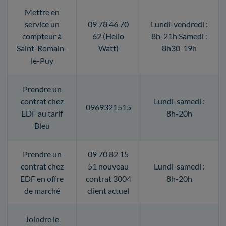
Mettre en
service un
09 78 46 70
Lundi-vendredi :
compteur à
62 (Hello
8h-21h Samedi :
Saint-Romain-
Watt)
8h30-19h
le-Puy
Prendre un
contrat chez
Lundi-samedi :
0969321515
EDF au tarif
8h-20h
Bleu
Prendre un
09 70 82 15
contrat chez
51 nouveau
Lundi-samedi :
EDF en offre
contrat 3004
8h-20h
de marché
client actuel
Joindre le