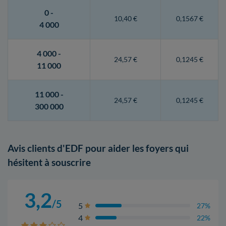
0 -
10,40 €
0,1567 €
4 000
4 000 -
24,57 €
0,1245 €
11 000
11 000 -
24,57 €
0,1245 €
300 000
Avis clients d'EDF pour aider les foyers qui
hésitent à souscrire
3,2
/5
5
27%
4
22%