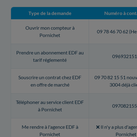
Type de la demande
Numéro à cont
Ouvrir mon compteur à
09 78 46 70 62 (He
Pornichet
Prendre un abonnement EDF au
09693215
tarif réglementé
Souscrire un contrat chez EDF
09 70 82 15 51 nouv
en offre de marché
3004 déjà cli
Téléphoner au service client EDF
09708215
à Pornichet
Me rendre à l'agence EDF à
❌ Il n'y a plus d'ag
Pornichet
Pornichet