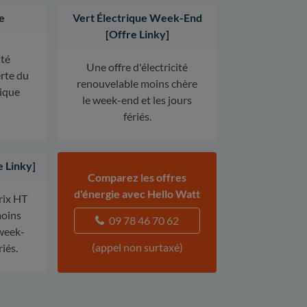
e
Vert Électrique Week-End
[Offre Linky]
ité
Une offre d'électricité
erte du
renouvelable moins chère
rique
le week-end et les jours
fériés.
e Linky]
Comparez les offres
d'énergie avec Hello Watt
prix HT
oins
09 78 46 70 62
 week-
(appel non surtaxé)
riés.