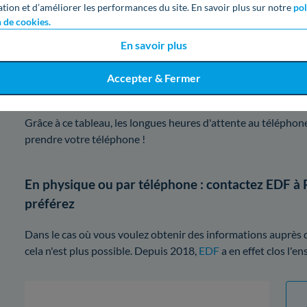
ation et d’améliorer les performances du site. En savoir plus sur notre
pol
Jeudi
n de cookies.
En savoir plus
Vendredi
Accepter & Fermer
Samedi
Grâce à ce tableau, les longues heures d'attente au téléphone
prendre votre téléphone !
En physique ou par téléphone : contactez EDF à 
préférez
Dans le cas où vous voulez obtenir des informations auprès 
cela n'est plus possible. Depuis 2018,
EDF
a en effet clos l'