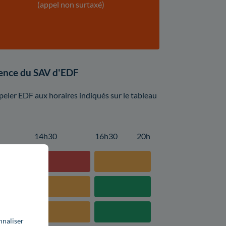
(appel non surtaxé)
luence du SAV d'EDF
eler EDF aux horaires indiqués sur le tableau
14h30
16h30
20h
nnaliser