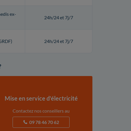
edis ex-
24h/24 et 7j/7
(GRDF)
24h/24 et 7j/7
?
Mise en service d'électricité
Contactez nos conseillers au
09 78 46 70 62