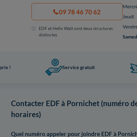
Mercr
09 78 46 70 62
Jeudi
Vendr
EDF et Hello Watt sont deux structures
distinctes
Samed
prix !
Service gratuit
Contacter EDF à Pornichet (numéro de
horaires)
Quel numéro appeler pour joindre EDF à Pornich