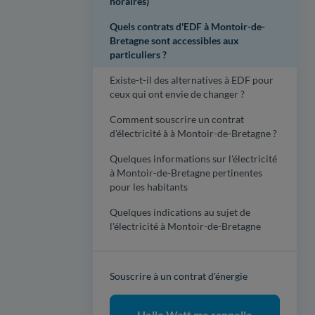
horaires)
Quels contrats d'EDF à Montoir-de-
Bretagne sont accessibles aux
particuliers ?
Existe-t-il des alternatives à EDF pour
ceux qui ont envie de changer ?
Comment souscrire un contrat
d'électricité à à Montoir-de-Bretagne ?
Quelques informations sur l'électricité
à Montoir-de-Bretagne pertinentes
pour les habitants
Quelques indications au sujet de
l'électricité à Montoir-de-Bretagne
Souscrire à un contrat d'énergie
Hello Watt me rappelle