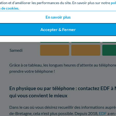
ation et d’améliorer les performances du site. En savoir plus sur notre
pol
n de cookies.
Mercredi
En savoir plus
Jeudi
Accepter & Fermer
Vendredi
Samedi
Grâce à ce tableau, les longues heures d'attente au téléphone
prendre votre téléphone !
En physique ou par téléphone : contactez EDF à
qui vous convient le mieux
Dans le cas où vous désirez recueillir des informations aupr
de-Bretagne, cela n'est plus possible. Depuis 2018,
EDF
a en 