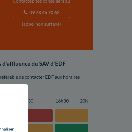
Contactez nos conseillers au
09 78 46 70 62
(appel non surtaxé)
es d'affluence du SAV d'EDF
préférable de contacter EDF aux horaires
14h30
16h30
20h
nnaliser