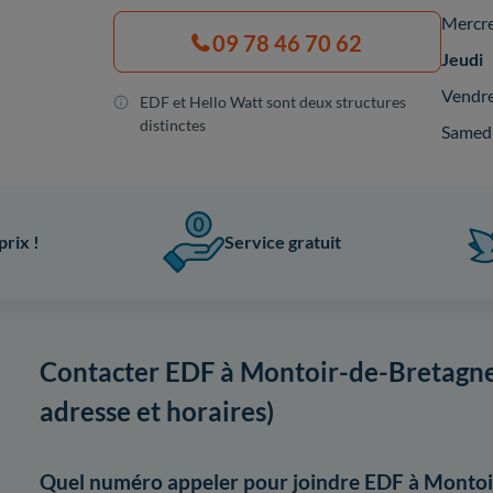
Mercr
09 78 46 70 62
Jeudi
Vendr
EDF et Hello Watt sont deux structures
distinctes
Samed
prix !
Service gratuit
Contacter EDF à Montoir-de-Bretagne
adresse et horaires)
Quel numéro appeler pour joindre EDF à Montoi