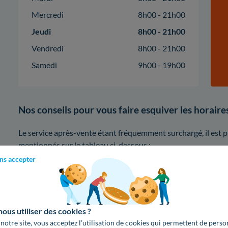
Mercredi
8h00 - 21h00
Jeudi
8h00 - 21h00
Vendredi
8h00 - 21h00
Samedi
9h00 - 19h00
Nos conseils pour vous faire esquiver les horair
Le service après-vente étant fréquemment surchargé, il est 
mentionnés sur le tableau ci-dessous :
ns accepter
8h
10h
13h
Lundi
us utiliser des cookies ?
 notre site, vous acceptez l’utilisation de cookies qui permettent de perso
Mardi