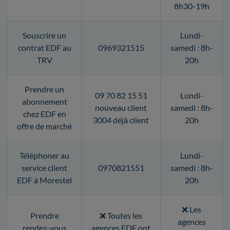
8h30-19h
Souscrire un
Lundi-
contrat EDF au
0969321515
samedi : 8h-
TRV
20h
Prendre un
09 70 82 15 51
Lundi-
abonnement
nouveau client
samedi : 8h-
chez EDF en
3004 déjà client
20h
offre de marché
Téléphoner au
Lundi-
service client
0970821551
samedi : 8h-
EDF à Morestel
20h
❌ Les
Prendre
❌ Toutes les
agences
rendez-vous
agences EDF ont