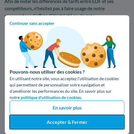
Afin de noter les différences de tarifs entre EDF et ses
compétiteurs, n'hésitez pas à faire usage de notre
comparateur d'offres d'électricité ou de gaz :
Continuer sans accepter
Faites des économies sur vos factures d'énergie
Je compare
Électricité
Gaz naturel
Pouvons-nous utiliser des cookies ?
En utilisant notre site, vous acceptez l’utilisation de cookies
Code postal
qui permettent de personnaliser votre navigation et
d’améliorer les performances du site. En savoir plus sur
38510 (MORESTEL)
notre
politique d'utilisation de cookies.
En savoir plus
Pour mon
Accepter & Fermer