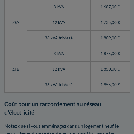
3 kVA
1 687,00 €
ZFA
12 kVA
1 735,00 €
36 kVA triphasé
1 809,00 €
3 kVA
1 875,00 €
ZFB
12 kVA
1 850,00 €
36 kVA triphasé
1 955,00 €
Coût pour un raccordement au réseau
d'électricité
Notez que si vous emménagez dans un logement neuf,
le
raccordement ne présente aucun frais
! En revanche,