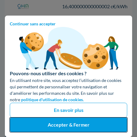
16,400000000000002 c€/kWh
Continuer sans accepter
17,83 c€/kWh
*Prix TTC pour un forfait base d’une puissance de 6 kVA
Infos / souscriptions
(appel non surtaxé)
Pouvons-nous utiliser des cookies ?
09 78 46 71 74
En utilisant notre site, vous acceptez l’utilisation de cookies
qui permettent de personnaliser votre navigation et
d’améliorer les performances du site. En savoir plus sur
Comparer les offres
notre
politique d'utilisation de cookies.
En savoir plus
5. Tout ce qu'il faut savoir d'Enedis à
Accepter & Fermer
Morestel