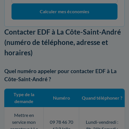
Calculer mes économies
Contacter EDF à La Côte-Saint-André
(numéro de téléphone, adresse et
horaires)
Quel numéro appeler pour contacter EDF à La
Côte-Saint-André ?
Type de la
Numéro
Quand téléphoner ?
demande
Mettre en
service mon
09 78 46 70
Lundi-vendredi :
compteur à La
62 (Hello
8h-21h Samedi :