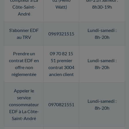
Côte-Saint-
Watt)
8h30-19h
André
S'abonner EDF
Lundi-samedi :
0969321515
au TRV
8h-20h
Prendre un
09 70 82 15
contrat EDF en
51 premier
Lundi-samedi :
offre non
contrat 3004
8h-20h
réglementée
ancien client
Appeler le
service
Lundi-samedi :
consommateur
0970821551
8h-20h
EDF à La Côte-
Saint-André