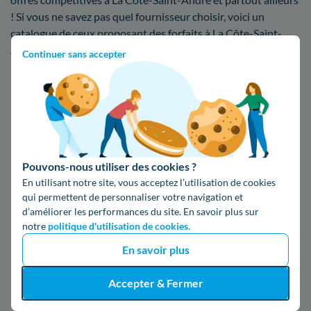
! Si vous ne savez pas quel fournisseur choisir, voici un
catalogue de ceux proposant des forfaits à La Côte-Saint-
André
Continuer sans accepter
Fournisseur
Prix du kWh*
16,34 c€/kWh
Pouvons-nous utiliser des cookies ?
16,400000000000002 c€/kWh
En utilisant notre site, vous acceptez l’utilisation de cookies
qui permettent de personnaliser votre navigation et
d’améliorer les performances du site. En savoir plus sur
17,83 c€/kWh
notre
politique d'utilisation de cookies.
*Prix TTC pour un forfait base d’une puissance de 6 kVA
En savoir plus
Infos / souscriptions
Accepter & Fermer
(appel non surtaxé)