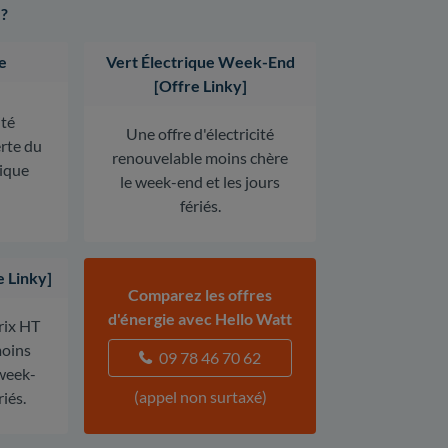
 ?
e
Vert Électrique Week-End
[Offre Linky]
ité
Une offre d'électricité
erte du
renouvelable moins chère
rique
le week-end et les jours
fériés.
e Linky]
Comparez les offres
d'énergie avec Hello Watt
prix HT
oins
09 78 46 70 62
 week-
(appel non surtaxé)
riés.