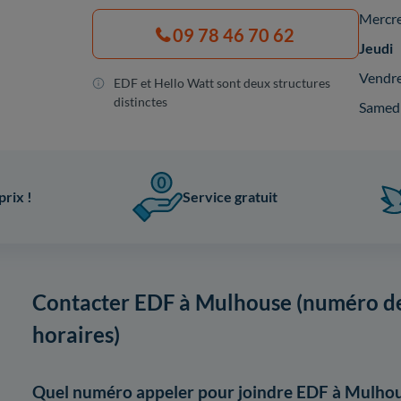
Mercr
09 78 46 70 62
Jeudi
Vendr
EDF et Hello Watt sont deux structures
distinctes
Samed
prix !
Service gratuit
Contacter EDF à Mulhouse (numéro de
horaires)
Quel numéro appeler pour joindre EDF à Mulhou