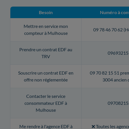
Besoin
Numéro à con
Mettre en service mon
09 78 46 70 62 (H
compteur à Mulhouse
Prendre un contrat EDF au
09693215
TRV
Souscrire un contrat EDF en
09 70 82 15 51 prem
offre non réglementée
3004 ancien c
Contacter le service
consommateur EDF à
09708215
Mulhouse
Me rendre à l'agence EDF à
❌ Toutes les agenc