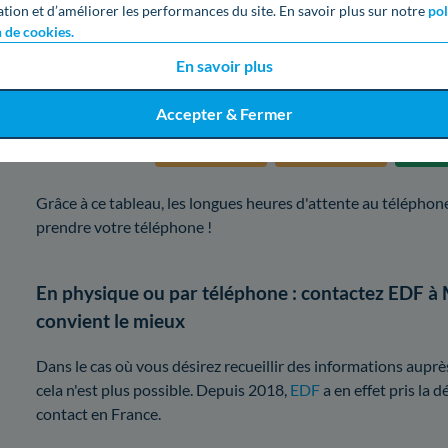
ation et d’améliorer les performances du site. En savoir plus sur notre
pol
n de cookies.
Jeudi
En savoir plus
Vendredi
Accepter & Fermer
Samedi
Grâce à ce tableau, les longues heures d'attente au téléphone
prendre votre téléphone !
En physique ou par téléphone : contactez EDF à
convient le mieux
Dans le cas où vous désirez recueillir des informations aupr
cela n'est plus possible. Depuis 2018,
EDF
a en effet pris la d
contact en France.