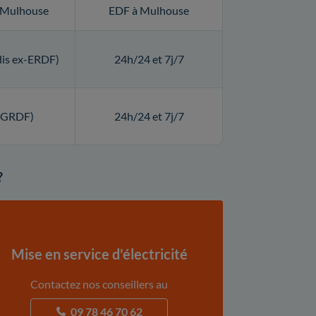
à Mulhouse
EDF à Mulhouse
dis ex-ERDF)
24h/24 et 7j/7
 (GRDF)
24h/24 et 7j/7
?
Mise en service d'électricité
Contactez nos conseillers au
09 78 46 70 62