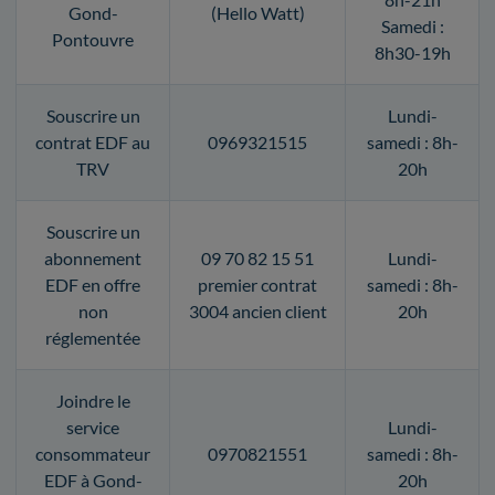
Gond-
(Hello Watt)
Samedi :
Pontouvre
8h30-19h
Souscrire un
Lundi-
contrat EDF au
0969321515
samedi : 8h-
TRV
20h
Souscrire un
abonnement
09 70 82 15 51
Lundi-
EDF en offre
premier contrat
samedi : 8h-
non
3004 ancien client
20h
réglementée
Joindre le
service
Lundi-
consommateur
0970821551
samedi : 8h-
EDF à Gond-
20h