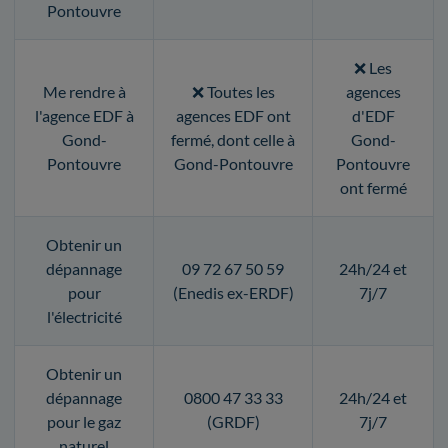
Pontouvre
❌ Les
Me rendre à
❌ Toutes les
agences
l'agence EDF à
agences EDF ont
d'EDF
Gond-
fermé, dont celle à
Gond-
Pontouvre
Gond-Pontouvre
Pontouvre
ont fermé
Obtenir un
dépannage
09 72 67 50 59
24h/24 et
pour
(Enedis ex-ERDF)
7j/7
l'électricité
Obtenir un
dépannage
0800 47 33 33
24h/24 et
pour le gaz
(GRDF)
7j/7
naturel