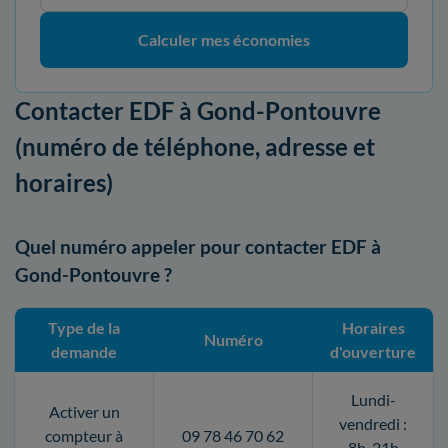
Calculer mes économies
Contacter EDF à Gond-Pontouvre
(numéro de téléphone, adresse et
horaires)
Quel numéro appeler pour contacter EDF à
Gond-Pontouvre ?
Type de la
Horaires
Numéro
demande
d'ouverture
Lundi-
Activer un
vendredi :
compteur à
09 78 46 70 62
8h-21h