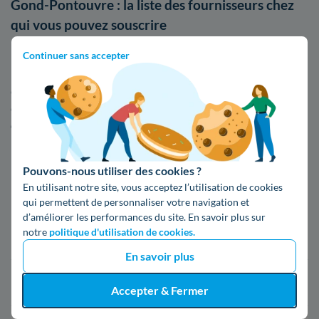
Gond-Pontouvre : la liste des fournisseurs chez
qui vous pouvez souscrire
Continuer sans accepter
La souscription à un abonnement d'énergie est une opération
primordiale pour la mise en service de votre compteur
électrique. Suite à l'ouverture du marché de l'énergie à la
concurrence, on dénombre
une trentaine de fournisseurs
d'électricité
avec des contrats compétitifs. Si vous ne savez
pas quel fournisseur choisir, voici un répertoire de ceux que
l'on retrouve à Gond-Pontouvre
Pouvons-nous utiliser des cookies ?
En utilisant notre site, vous acceptez l’utilisation de cookies
Fournisseur
Prix du kWh*
qui permettent de personnaliser votre navigation et
d’améliorer les performances du site. En savoir plus sur
notre
politique d'utilisation de cookies.
16,34 c€/kWh
En savoir plus
16,400000000000002 c€/kWh
Accepter & Fermer