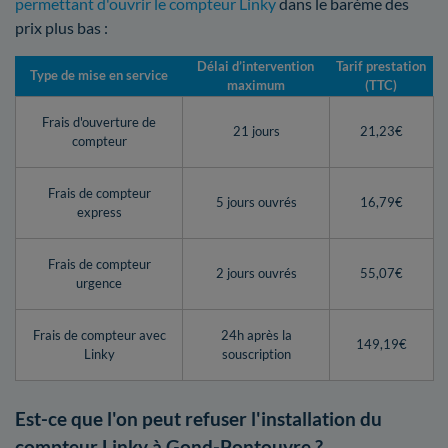
permettant d'ouvrir le compteur Linky
dans le barème des
prix plus bas :
Délai d’intervention
Tarif prestation
Type de mise en service
maximum
(TTC)
Frais d'ouverture de
21 jours
21,23€
compteur
Frais de compteur
5 jours ouvrés
16,79€
express
Frais de compteur
2 jours ouvrés
55,07€
urgence
Frais de compteur avec
24h après la
149,19€
Linky
souscription
Est-ce que l'on peut refuser l'installation du
compteur Linky à Gond-Pontouvre ?