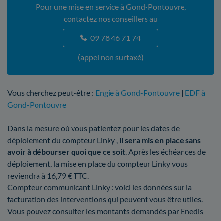
Pour une mise en service à Gond-Pontouvre,
contactez nos conseillers au
09 78 46 71 74
(appel non surtaxé)
Vous cherchez peut-être :
Engie à Gond-Pontouvre
|
EDF à
Gond-Pontouvre
Dans la mesure où vous patientez pour les dates de
déploiement du compteur Linky ,
il sera mis en place sans
avoir à débourser quoi que ce soit
. Après les échéances de
déploiement, la mise en place du compteur Linky vous
reviendra à 16,79 € TTC.
Compteur communicant Linky : voici les données sur la
facturation des interventions qui peuvent vous être utiles.
Vous pouvez consulter les montants demandés par Enedis