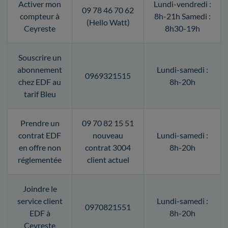
Activer mon
Lundi-vendredi :
09 78 46 70 62
compteur à
8h-21h Samedi :
(Hello Watt)
Ceyreste
8h30-19h
Souscrire un
abonnement
Lundi-samedi :
0969321515
chez EDF au
8h-20h
tarif Bleu
Prendre un
09 70 82 15 51
contrat EDF
nouveau
Lundi-samedi :
en offre non
contrat 3004
8h-20h
réglementée
client actuel
Joindre le
service client
Lundi-samedi :
0970821551
EDF à
8h-20h
Ceyreste