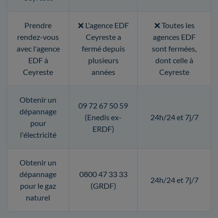
Prendre
❌ L'agence EDF
❌ Toutes les
rendez-vous
Ceyreste a
agences EDF
avec l'agence
fermé depuis
sont fermées,
EDF à
plusieurs
dont celle à
Ceyreste
années
Ceyreste
Obtenir un
09 72 67 50 59
dépannage
(Enedis ex-
24h/24 et 7j/7
pour
ERDF)
l'électricité
Obtenir un
dépannage
0800 47 33 33
24h/24 et 7j/7
pour le gaz
(GRDF)
naturel