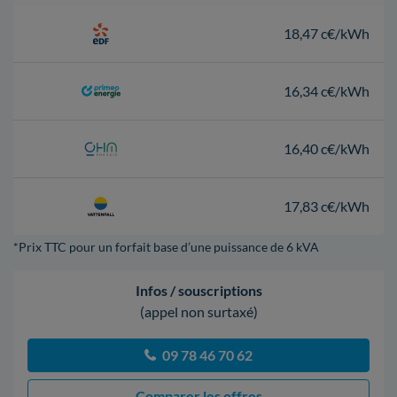
18,47 c€/kWh
16,34 c€/kWh
16,40 c€/kWh
17,83 c€/kWh
*Prix TTC pour un forfait base d’une puissance de 6 kVA
Infos / souscriptions
(appel non surtaxé)
09 78 46 70 62
Comparer les offres