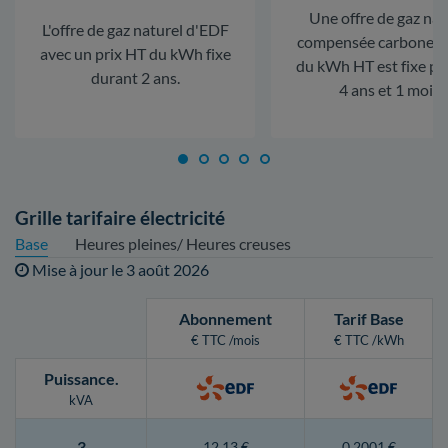
Une offre de gaz nat
L'offre de gaz naturel d'EDF
compensée carbone. L
avec un prix HT du kWh fixe
du kWh HT est fixe p
durant 2 ans.
4 ans et 1 mois.
Grille tarifaire électricité
Base
Heures pleines/ Heures creuses
Mise à jour le
3 août 2026
Abonnement
Tarif Base
€ TTC /mois
€ TTC /kWh
Puissance
.
kVA
3
12,13 €
0,2001 €