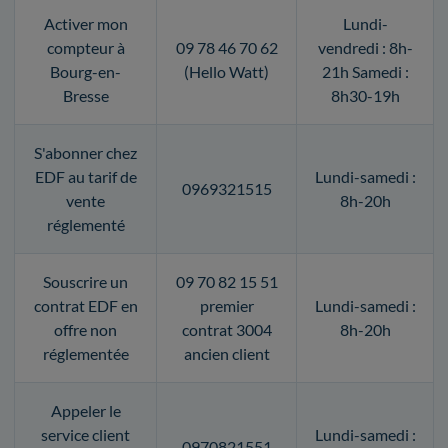
Activer mon
Lundi-
compteur à
09 78 46 70 62
vendredi : 8h-
Bourg-en-
(Hello Watt)
21h Samedi :
Bresse
8h30-19h
S'abonner chez
EDF au tarif de
Lundi-samedi :
0969321515
vente
8h-20h
réglementé
Souscrire un
09 70 82 15 51
contrat EDF en
premier
Lundi-samedi :
offre non
contrat 3004
8h-20h
réglementée
ancien client
Appeler le
service client
Lundi-samedi :
0970821551