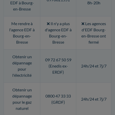
EDF à Bourg-
8h-20h
en-Bresse
Me rendre à
❌ Il n'y a plus
❌ Les agences
l'agence EDF à
d'agence EDF à
d'EDF Bourg-
Bourg-en-
Bourg-en-
en-Bresse ont
Bresse
Bresse
fermé
Obtenir un
09 72 67 50 59
dépannage
(Enedis ex-
24h/24 et 7j/7
pour
ERDF)
l'électricité
Obtenir un
dépannage
0800 47 33 33
24h/24 et 7j/7
pour le gaz
(GRDF)
naturel