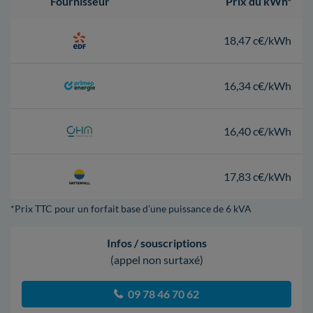
Fournisseur
Prix du kWh*
18,47 c€/kWh
16,34 c€/kWh
16,40 c€/kWh
17,83 c€/kWh
*Prix TTC pour un forfait base d’une puissance de 6 kVA
Infos / souscriptions
(appel non surtaxé)
09 78 46 70 62