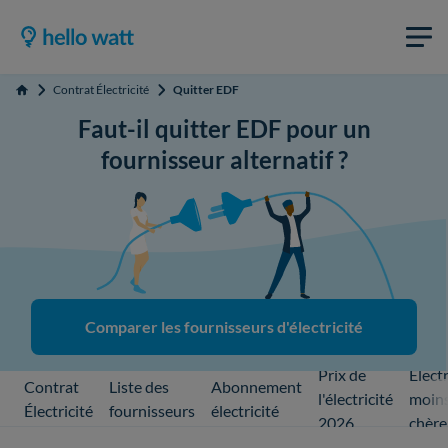
Contrat Électricité
Quitter EDF
Accueil
Faut-il quitter EDF pour un
fournisseur alternatif ?
Comparer les fournisseurs d'électricité
Prix de
Électr
Contrat
Liste des
Abonnement
l'électricité
moin
Électricité
fournisseurs
électricité
2026
chère