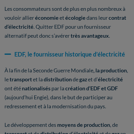
Les consommateurs sont de plus en plus nombreux à
vouloir allier
économie
et
écologie
dans leur
contrat
d’électricité
. Quitter EDF pour un fournisseur
alternatif peut donc s’avérer
très avantageux
.
EDF, le fournisseur historique d’électricité
À la fin de la Seconde Guerre Mondiale
, la production
,
le
transport
et la
distribution
de
gaz
et d’
électricité
ont été
nationalisés
par la
création d’EDF et GDF
(aujourd’hui Engie), dans le but de participer au
redressement et à la modernisation du pays.
Le développement des
moyens de production
, de
transport
et de
distribution
d’
électricité
et de
gaz
en