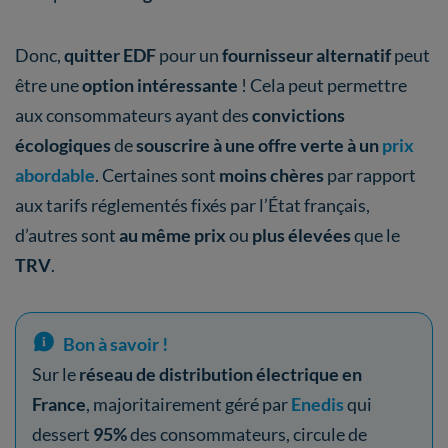
Donc,
quitter EDF
pour un
fournisseur alternatif
peut
être une
option intéressante
! Cela peut permettre
aux consommateurs ayant des
convictions
écologiques
de
souscrire à une offre verte à un
prix
abordable
. Certaines sont
moins chères
par rapport
aux tarifs réglementés fixés par l’État français,
d’autres sont
au même prix
ou
plus élevées
que le
TRV
.
Bon à savoir !
Sur le
réseau
de distribution électrique en
France
, majoritairement géré par
Enedis
qui
dessert
95%
des consommateurs, circule de