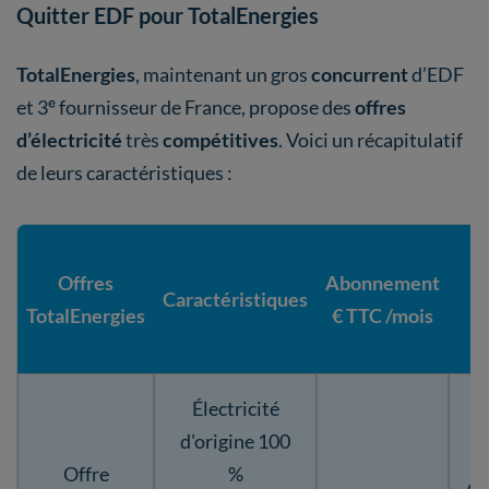
Quitter EDF pour TotalEnergies
TotalEnergies
, maintenant un gros
concurrent
d’EDF
et 3ᵉ fournisseur de France, propose des
offres
d’électricité
très
compétitives
. Voici un récapitulatif
de leurs caractéristiques :
T
Offres
Abonnement
B
Caractéristiques
TotalEnergies
€ TTC /mois
€
/
Électricité
d'origine 100
Offre
%