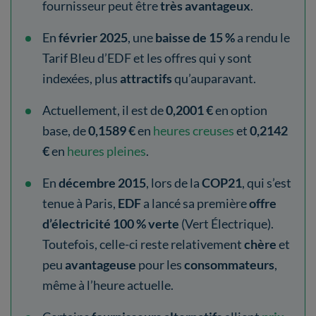
fournisseur peut être
très avantageux
.
En
février 2025
, une
baisse de 15 %
a rendu le
Tarif Bleu d’EDF et les offres qui y sont
indexées, plus
attractifs
qu’auparavant.
Actuellement, il est de
0,2001 €
en option
base, de
0,1589 €
en
heures creuses
et
0,2142
€
en
heures pleines
.
En
décembre 2015
, lors de la
COP21
, qui s’est
tenue à Paris,
EDF
a lancé sa première
offre
d’électricité 100 % verte
(Vert Électrique).
Toutefois, celle-ci reste relativement
chère
et
peu
avantageuse
pour les
consommateurs
,
même à l’heure actuelle.