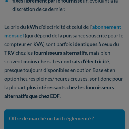
fixés librement par le fournisseur
, évoluant à la
discrétion de ce dernier.
Le prix du
kWh
d’électricité et celui de l’
abonnement
mensuel
(qui dépend de la puissance souscrite pour le
compteur en
kVA
) sont parfois
identiques
à ceux du
TRV
chez les
fournisseurs alternatifs
, mais bien
souvent
moins chers
. Les
contrats d’électricité
,
presque toujours disponibles en option Base et en
option heures pleines/heures creuses, sont donc pour
la plupart
plus intéressants chez les fournisseurs
alternatifs que chez EDF
.
Offre de marché ou tarif réglementé ?