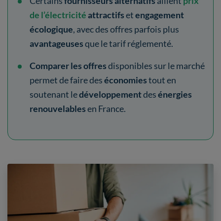
Certains
fournisseurs alternatifs
allient
prix
de l’électricité
attractifs
et
engagement
écologique
, avec des offres parfois plus
avantageuses
que le tarif réglementé.
Comparer les
offres
disponibles sur le marché
permet de faire des
économies
tout en
soutenant le
développement
des
énergies
renouvelables
en France.