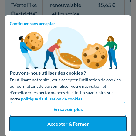
0,
"Verte Fixe
renouvelable
15,65 €
Électricité"
et française
Prix fixe
Continuer sans accepter
garanti 1 an
Tarifs
attractifs en
heures
Pouvons-nous utiliser des cookies ?
Offre
creuses
En utilisant notre site, vous acceptez l’utilisation de cookies
qui permettent de personnaliser votre navigation et
"Heures
Électricité 100
0,
15,86 €
d’améliorer les performances du site. En savoir plus sur
Eco
% verte
notre
politique d'utilisation de cookies.
Électricité"
⚠️Seulement
En savoir plus
avec le
Accepter & Fermer
compteur
Linky