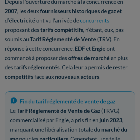
Depuis l’ouverture du marché à la concurrence en
2007
, les deux
fournisseurs historiques
de
gaz
et
d’
électricité
ont vu l’arrivée de
concurrents
proposant des
tarifs compétitifs
, n’étant, eux, pas
soumis au
Tarif Réglementé de Vente
(TRV). En
réponse à cette concurrence,
EDF
et
Engie
ont
commencé à proposer des
offres de marché
en plus
des
tarifs réglementés
. Cela leur a permis de rester
compétitifs
face aux
nouveaux acteurs
.
Fin du tarif réglementé de vente de gaz
Le
Tarif Réglementé de Vente de Gaz
(TRVG),
commercialisé par Engie, a pris fin en
juin 2023
,
marquant une libéralisation totale du
marché du
gaz
pour les
particuliers
. Cependant, une telle