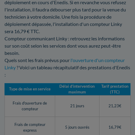
déploiement en cours d'Enedis. Si en revanche vous refusez
l'installation, il faudra débourser plus tard pour la venue du
technicien à votre domicile. Une fois la procédure de
déploiement dépassée, l'installation d'un compteur Linky
sera 16,79 € TTC.
Compteur communicant Linky : retrouvez les informations
sur son coût selon les services dont vous aurez peut-être
besoin.
Quels sont les frais prévus pour
l'ouverture d'un compteur
Linky
? Voici un tableau récapitulatif des prestations d'Enedis
:
Délai d’intervention
Tarif prestation
Type de mise en service
maximum
(TTC)
Frais d'ouverture de
21 jours
21,23€
compteur
Frais de compteur
5 jours ouvrés
16,79€
express