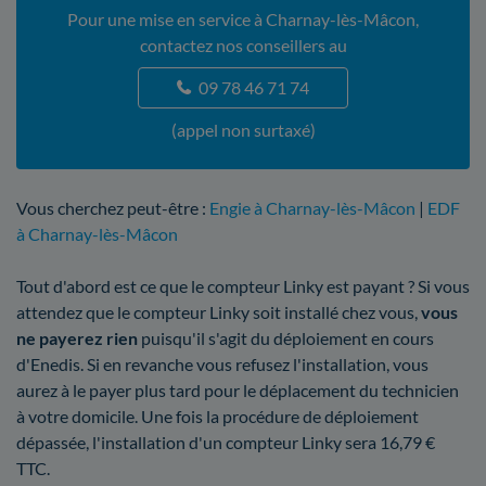
Pour une mise en service à Charnay-lès-Mâcon,
contactez nos conseillers au
09 78 46 71 74
(appel non surtaxé)
Vous cherchez peut-être :
Engie à Charnay-lès-Mâcon
|
EDF
à Charnay-lès-Mâcon
Tout d'abord est ce que le compteur Linky est payant ? Si vous
attendez que le compteur Linky soit installé chez vous,
vous
ne payerez rien
puisqu'il s'agit du déploiement en cours
d'Enedis. Si en revanche vous refusez l'installation, vous
aurez à le payer plus tard pour le déplacement du technicien
à votre domicile. Une fois la procédure de déploiement
dépassée, l'installation d'un compteur Linky sera 16,79 €
TTC.