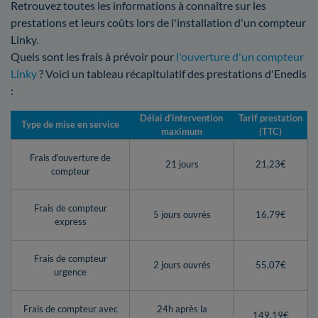
Retrouvez toutes les informations à connaître sur les
prestations et leurs coûts lors de l'installation d'un compteur
Linky.
Quels sont les frais à prévoir pour
l'ouverture d'un compteur
Linky
? Voici un tableau récapitulatif des prestations d'Enedis
:
Délai d’intervention
Tarif prestation
Type de mise en service
maximum
(TTC)
Frais d'ouverture de
21 jours
21,23€
compteur
Frais de compteur
5 jours ouvrés
16,79€
express
Frais de compteur
2 jours ouvrés
55,07€
urgence
Frais de compteur avec
24h après la
149,19€