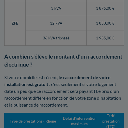
3 kVA
1 875,00 €
ZFB
12 kVA
1 850,00 €
36 kVA triphasé
1 955,00 €
A combien s'élève le montant d'un raccordement
électrique ?
Si votre domicile est récent,
le raccordement de votre
installation est gratuit
: c'est seulement si votre logement
date un peu que ce raccordement sera payant ! Le prix d'un
raccordement diffère en fonction de votre zone d'habitation
et la puissance de raccordement.
Tarif
Délai d’intervention
Type de prestations - Rhône
prestation
maximum
(TTC)