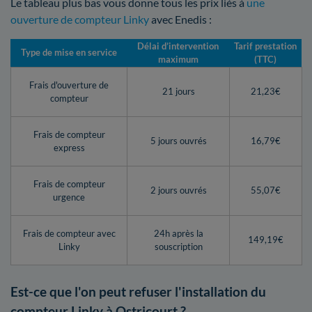
Le tableau plus bas vous donne tous les prix liés à
une
ouverture de compteur Linky
avec Enedis :
Délai d’intervention
Tarif prestation
Type de mise en service
maximum
(TTC)
Frais d'ouverture de
21 jours
21,23€
compteur
Frais de compteur
5 jours ouvrés
16,79€
express
Frais de compteur
2 jours ouvrés
55,07€
urgence
Frais de compteur avec
24h après la
149,19€
Linky
souscription
Est-ce que l'on peut refuser l'installation du
compteur Linky à Ostricourt ?